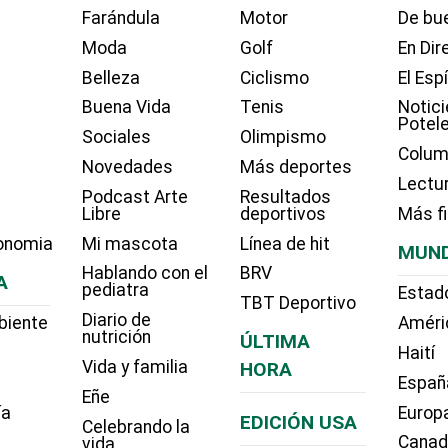
Farándula
Motor
De bue
Moda
Golf
En Dir
Belleza
Ciclismo
El Esp
Buena Vida
Tenis
Notici
Potel
Sociales
Olimpismo
Colum
Novedades
Más deportes
Lectu
Podcast Arte
Resultados
Libre
deportivos
Más f
onomia
Mi mascota
Línea de hit
MUN
Hablando con el
BRV
A
pediatra
Estad
TBT Deportivo
Diario de
biente
Améri
nutrición
ÚLTIMA
Haití
Vida y familia
HORA
Españ
Eñe
ía
Europ
EDICIÓN USA
Celebrando la
Cana
vida