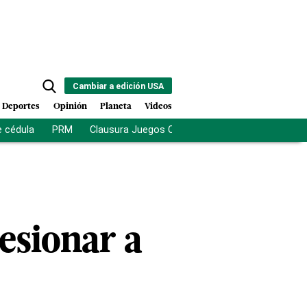
Cambiar a edición USA
Deportes
Opinión
Planeta
Videos
e cédula
PRM
Clausura Juegos Centroamericanos
De la Es
lesionar a