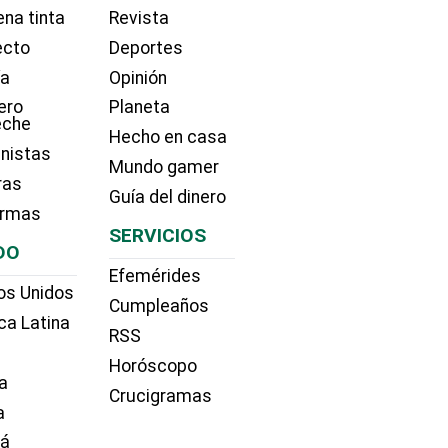
na tinta
Revista
ecto
Deportes
ía
Opinión
ero
Planeta
eche
Hecho en casa
nistas
Mundo gamer
ras
Guía del dinero
irmas
SERVICIOS
DO
Efemérides
os Unidos
Cumpleaños
ca Latina
RSS
Horóscopo
a
Crucigramas
a
dá