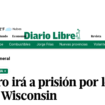
2
°F
Nubes
undo
Economía
Revista
ibe
Combustibles
Jorge Frías
Nuevas provincias
Volant
neral
A +
 irá a prisión por 
 Wisconsin