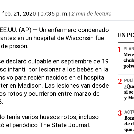
-
feb. 21, 2020 | 07:36 p. m.
|
2 min de lectura
EE.UU. (AP) — Un enfermero condenado
EN P
fantes en un hospital de Wisconsin fue
de prisión.
PLA
Mete
e declaró culpable en septiembre de 19
chub
polv
so infantil por lesionar a los bebés en la
sivo para recién nacidos en el hospital
POLÍ
iter en Madison. Las lesiones van desde
¿Qué
s rotos y ocurrieron entre marzo de
si s
y Ma
8.
ACT
do tenía varios huesos rotos, incluso
Bomb
tó el periódico The State Journal.
de d
que 