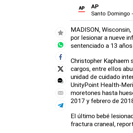
AP
Santo Domingo
MADISON, Wisconsin, 
por lesionar a nueve in
sentenciado a 13 años 
Christopher Kaphaem s
cargos, entre ellos abu
unidad de cuidado inten
UnityPoint Health-Mer
moretones hasta hueso
2017 y febrero de 201
El último bebé lesiona
fractura craneal, repor