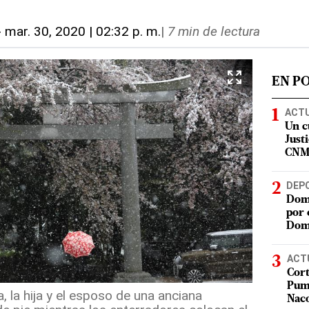
-
mar. 30, 2020 | 02:32 p. m.
|
7 min de lectura
EN P
ACT
Un c
Justi
CN
DEP
Domi
por 
Dom
ACT
Cort
Puma
a, la hija y el esposo de una anciana
Nac