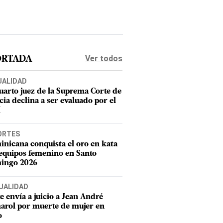
Ver todos
ORTADA
UALIDAD
uarto juez de la Suprema Corte de
cia declina a ser evaluado por el
M
ORTES
nicana conquista el oro en kata
equipos femenino en Santo
ingo 2026
UALIDAD
e envía a juicio a Jean André
rol por muerte de mujer en
o