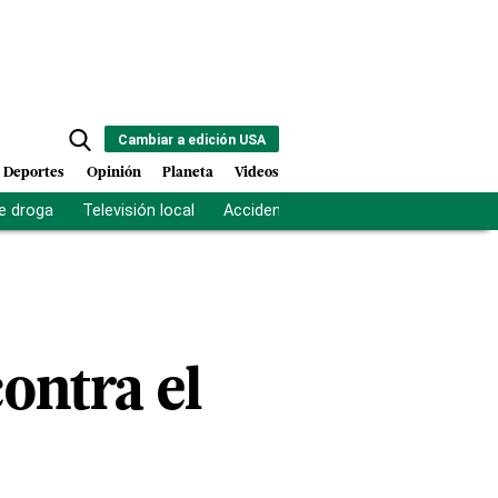
Cambiar a edición USA
Deportes
Opinión
Planeta
Videos
e droga
Televisión local
Accidente Los Ríos
Fuerza antipand
ontra el