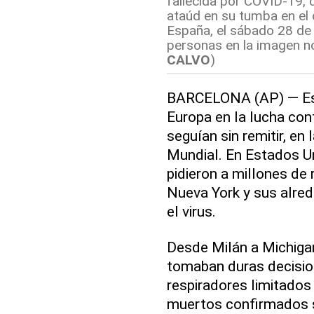
fallecida por COVID-19, 
ataúd en su tumba en el
España, el sábado 28 de
personas en la imagen no
CALVO
)
BARCELONA (AP) — Esp
Europa en la lucha con
seguían sin remitir, en 
Mundial. En Estados Un
pidieron a millones de
Nueva York y sus alred
el virus.
Desde Milán a Michiga
tomaban duras decisio
respiradores limitados 
muertos confirmados s