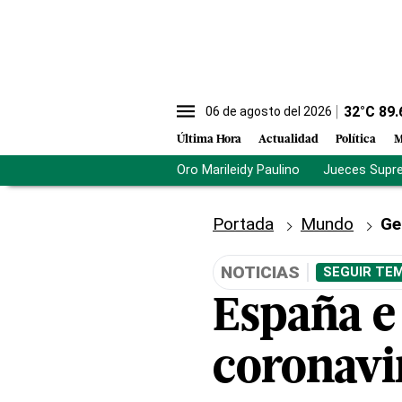
32
°C
89.
06 de agosto del 2026
Última Hora
Actualidad
Política
M
Oro Marileidy Paulino
Jueces Supr
Portada
Mundo
Ge
NOTICIAS
SEGUIR TEM
España e 
coronavi