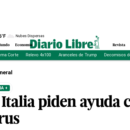
6
°F
Nubes Dispersas
undo
Economía
Revista
ema Corte
Relevo 4x100
Aranceles de Trump
Decomisos d
neral
A +
Italia piden ayuda c
rus