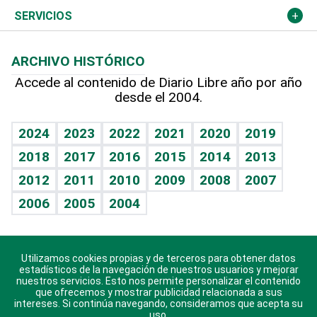
Resto del mundo
Economía personal
Podcast Arte Libre
Más deportes
Columnistas
Cambio climático
Opinión
SERVICIOS
Macroeconomía
Mi mascota
Resultados deportivos
Lecturas
Planeta
Efemérides
ARCHIVO HISTÓRICO
Hablando con el pediatra
Línea de hit
Más firmas
Hecho en casa
Cumpleaños
Accede al contenido de Diario Libre año por año
desde el 2004.
Diario de nutrición
BRV
Mundo gamer
RSS
Vida y familia
TBT Deportivo
Guía del dinero
Horóscopos
2024
2023
2022
2021
2020
2019
Eñe
2018
2017
2016
2015
2014
2013
Crucigramas
2012
2011
2010
2009
2008
2007
Celebrando la vida
2006
2005
2004
Sin complejos
En pocas palabras
Utilizamos cookies propias y de terceros para obtener datos
Descarga nuestras aplicaciones para Android, iOS y
Escuchando al corazón
estadísticos de la navegación de nuestros usuarios y mejorar
sistema Huawei.
nuestros servicios. Esto nos permite personalizar el contenido
que ofrecemos y mostrar publicidad relacionada a sus
Economía Personal
intereses. Si continúa navegando, consideramos que acepta su
uso.