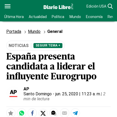
Edición USA
Última Hora
Actualidad
Política
Mundo
Economía
Revis
Portada
Mundo
General
NOTICIAS
SEGUIR TEMA +
España presenta
candidata a liderar el
influyente Eurogrupo
AP
Santo Domingo
- jun. 25, 2020 | 11:23 a. m.
|
2
min de lectura