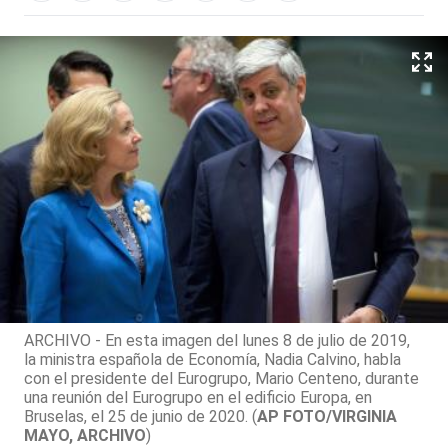
ARCHIVO - En esta imagen del lunes 8 de julio de 2019,
la ministra española de Economía, Nadia Calvino, habla
con el presidente del Eurogrupo, Mario Centeno, durante
una reunión del Eurogrupo en el edificio Europa, en
Bruselas, el 25 de junio de 2020. (
AP FOTO/VIRGINIA
MAYO, ARCHIVO
)