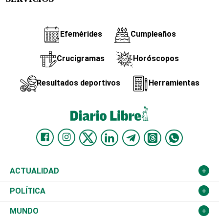
Efemérides
Cumpleaños
Crucigramas
Horóscopos
Resultados deportivos
Herramientas
ACTUALIDAD
Nacional
POLÍTICA
Ciudad
Partidos
MUNDO