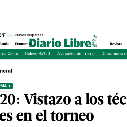
6
°F
Nubes Dispersas
undo
Economía
Revista
ema Corte
Relevo 4x100
Aranceles de Trump
Decomisos d
neral
EMA +
0: Vistazo a los té
es en el torneo