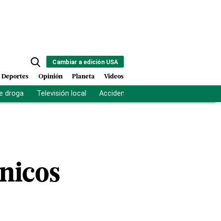
Cambiar a edición USA
Deportes
Opinión
Planeta
Videos
e droga
Televisión local
Accidente Los Ríos
Fuerza antipand
cnicos