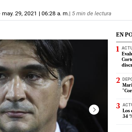
-
may. 29, 2021 | 06:28 a. m.
|
5 min de lectura
EN P
ACT
Eval
Corte
disc
DEP
Mari
"Cor
ACT
Los
34 %