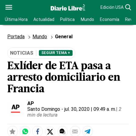
Edición USA
Última Hora
Actualidad
Política
Mundo
Economía
Revis
Portada
Mundo
General
NOTICIAS
SEGUIR TEMA +
Exlíder de ETA pasa a
arresto domiciliario en
Francia
AP
Santo Domingo
- jul. 30, 2020 | 09:49 a. m.
|
2
min de lectura