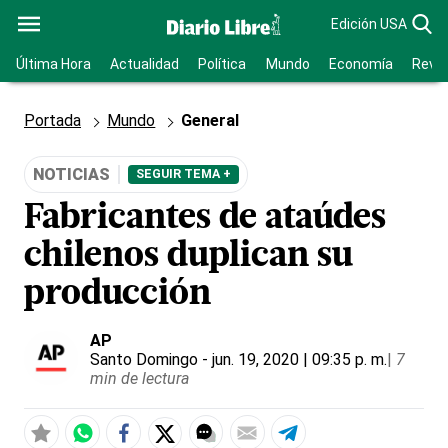
Edición USA
Última Hora
Actualidad
Política
Mundo
Economía
Revis
Portada
Mundo
General
NOTICIAS
SEGUIR TEMA +
Fabricantes de ataúdes
chilenos duplican su
producción
AP
Santo Domingo
- jun. 19, 2020 | 09:35 p. m.
|
7
min de lectura