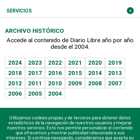
Resto del mundo
Economía personal
Podcast Arte Libre
Más deportes
Columnistas
Cambio climático
Opinión
SERVICIOS
Macroeconomía
Mi mascota
Resultados deportivos
Lecturas
Planeta
Efemérides
ARCHIVO HISTÓRICO
Hablando con el pediatra
Línea de hit
Más firmas
Hecho en casa
Cumpleaños
Accede al contenido de Diario Libre año por año
desde el 2004.
Diario de nutrición
BRV
Mundo gamer
RSS
Vida y familia
TBT Deportivo
Guía del dinero
Horóscopos
2024
2023
2022
2021
2020
2019
Eñe
2018
2017
2016
2015
2014
2013
Crucigramas
2012
2011
2010
2009
2008
2007
Celebrando la vida
2006
2005
2004
Sin complejos
En pocas palabras
Utilizamos cookies propias y de terceros para obtener datos
Descarga nuestras aplicaciones para Android, iOS y
Escuchando al corazón
estadísticos de la navegación de nuestros usuarios y mejorar
sistema Huawei.
nuestros servicios. Esto nos permite personalizar el contenido
que ofrecemos y mostrar publicidad relacionada a sus
Economía Personal
intereses. Si continúa navegando, consideramos que acepta su