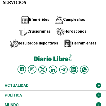
SERVICIOS
Efemérides
Cumpleaños
Crucigramas
Horóscopos
Resultados deportivos
Herramientas
ACTUALIDAD
Nacional
POLÍTICA
Ciudad
Partidos
MUNDO