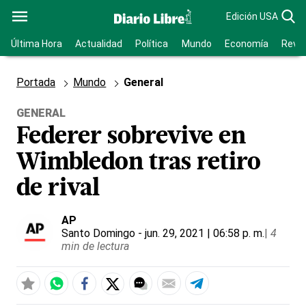
Edición USA
Última Hora
Actualidad
Política
Mundo
Economía
Revis
Portada
Mundo
General
GENERAL
Federer sobrevive en
Wimbledon tras retiro
de rival
AP
Santo Domingo
- jun. 29, 2021 | 06:58 p. m.
|
4
min de lectura