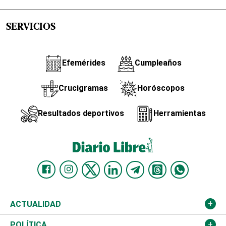
SERVICIOS
Efemérides
Cumpleaños
Crucigramas
Horóscopos
Resultados deportivos
Herramientas
ACTUALIDAD
Nacional
POLÍTICA