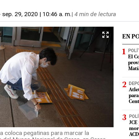
-
sep. 29, 2020 | 10:46 a. m.
|
4 min de lectura
EN P
POLÍ
El C
prov
Matí
DEP
Atle
para
Cent
POLÍ
JCE 
mord
a coloca pegatinas para marcar la
ACD 