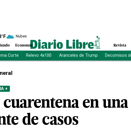
8
°F
Nubes
undo
Economía
Revista
ema Corte
Relevo 4x100
Aranceles de Trump
Decomisos d
neral
A +
: cuarentena en una
nte de casos