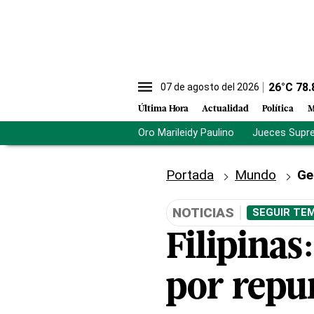
26
°C
78.
07 de agosto del 2026
Última Hora
Actualidad
Política
M
Oro Marileidy Paulino
Jueces Supr
Portada
Mundo
Ge
NOTICIAS
SEGUIR TEM
Filipinas
por repu