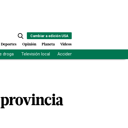
Cambiar a edición USA
Deportes
Opinión
Planeta
Videos
e droga
Televisión local
Accidente Los Ríos
Fuerza antipand
 provincia