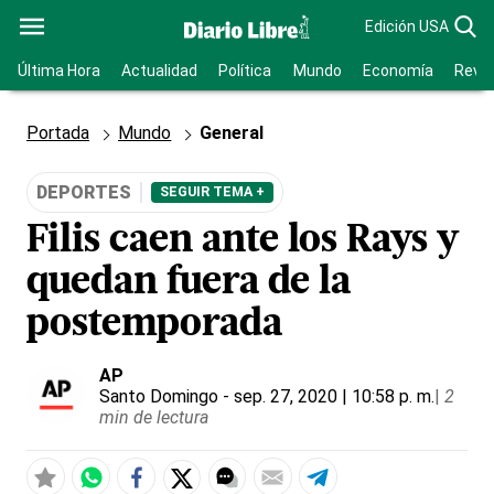
Edición USA
Última Hora
Actualidad
Política
Mundo
Economía
Revis
Portada
Mundo
General
DEPORTES
SEGUIR TEMA +
Filis caen ante los Rays y
quedan fuera de la
postemporada
AP
Santo Domingo
- sep. 27, 2020 | 10:58 p. m.
|
2
min de lectura