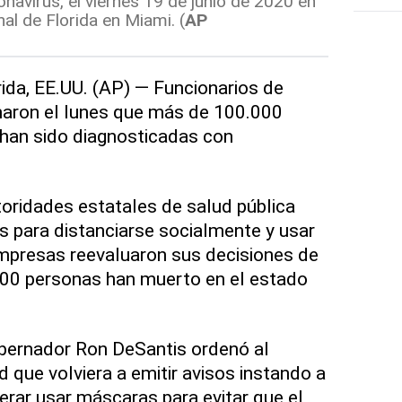
navirus, el viernes 19 de junio de 2020 en
nal de Florida en Miami. (
AP
da, EE.UU. (AP) — Funcionarios de
maron el lunes que más de 100.000
 han sido diagnosticadas con
toridades estatales de salud pública
os para distanciarse socialmente y usar
mpresas reevaluaron sus decisiones de
100 personas han muerto en el estado
obernador Ron DeSantis ordenó al
que volviera a emitir avisos instando a
erar usar máscaras para evitar que el