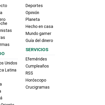
ecto
Deportes
ía
Opinión
ero
Planeta
eche
Hecho en casa
nistas
Mundo gamer
ras
Guía del dinero
irmas
SERVICIOS
DO
Efemérides
os Unidos
Cumpleaños
ca Latina
RSS
Horóscopo
a
Crucigramas
a
dá