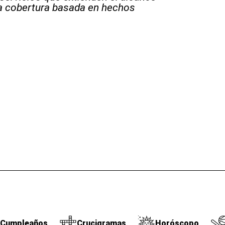
la cobertura basada en hechos
Cumpleaños
Crucigramas
Horóscopo