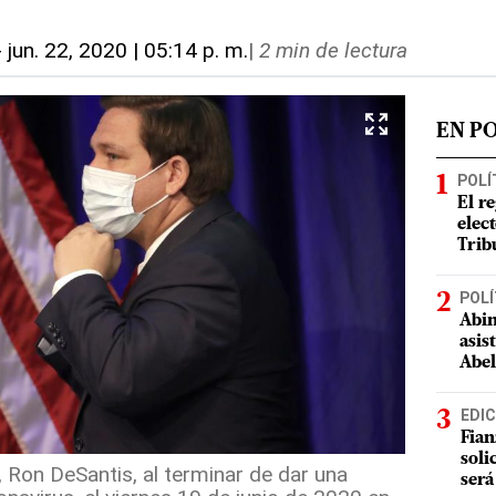
-
jun. 22, 2020 | 05:14 p. m.
|
2 min de lectura
EN P
POLÍ
El r
elect
Trib
POLÍ
Abin
asis
Abel
EDIC
Fian
soli
, Ron DeSantis, al terminar de dar una
será