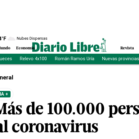
4
°F
Nubes Dispersas
undo
Economía
Revista
jueces
Relevo 4x100
Román Ramos Uría
Nuevas provincia
neral
A +
 Más de 100.000 per
al coronavirus