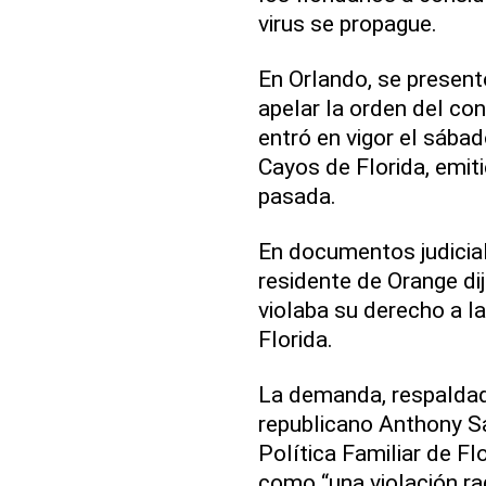
virus se propague.
En Orlando, se present
apelar la orden del c
entró en vigor el sába
Cayos de Florida, emit
pasada.
En documentos judicia
residente de Orange di
violaba su derecho a la
Florida.
La demanda, respaldada
republicano Anthony Sa
Política Familiar de Fl
como “una violación rad