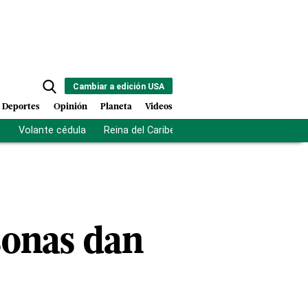
Cambiar a edición USA
Deportes
Opinión
Planeta
Videos
s
Volante cédula
Reina del Caribe
Clausura Juegos Centro
sonas dan