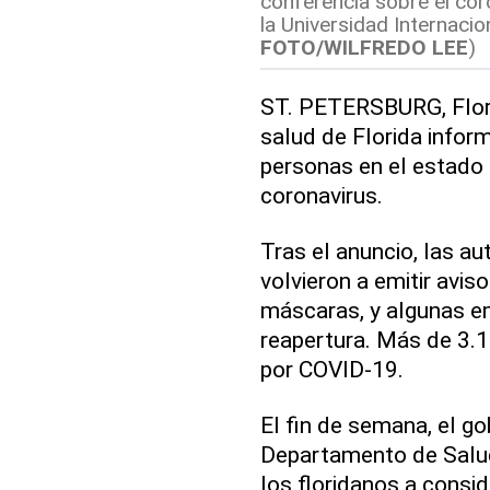
conferencia sobre el coro
la Universidad Internacio
FOTO/WILFREDO LEE
)
ST. PETERSBURG, Flori
salud de Florida infor
personas en el estado
coronavirus.
Tras el anuncio, las au
volvieron a emitir avis
máscaras, y algunas e
reapertura. Más de 3.
por COVID-19.
El fin de semana, el g
Departamento de Salud 
los floridanos a consid