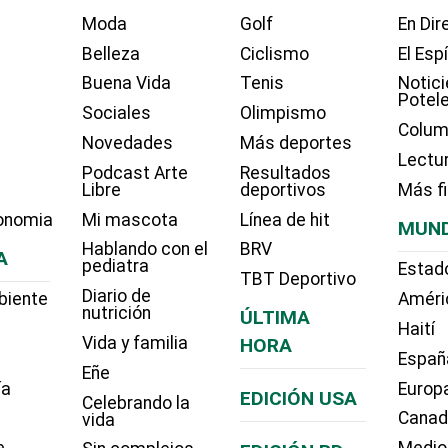
Moda
Golf
En Dir
Belleza
Ciclismo
El Esp
Buena Vida
Tenis
Notici
Potel
Sociales
Olimpismo
Colum
Novedades
Más deportes
Lectu
Podcast Arte
Resultados
Libre
deportivos
Más f
onomia
Mi mascota
Línea de hit
MUN
Hablando con el
BRV
A
pediatra
Estad
TBT Deportivo
Diario de
biente
Améri
nutrición
ÚLTIMA
Haití
Vida y familia
HORA
Españ
Eñe
ía
Europ
EDICIÓN USA
Celebrando la
Cana
vida