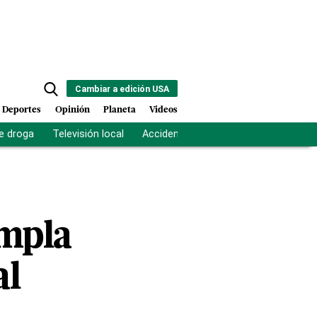
Cambiar a edición USA
Deportes
Opinión
Planeta
Videos
e droga
Televisión local
Accidente Los Ríos
Fuerza antipand
umpla
al