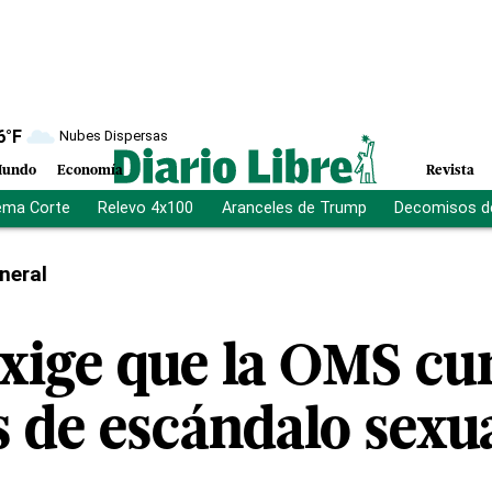
6
°F
Nubes Dispersas
undo
Economía
Revista
ema Corte
Relevo 4x100
Aranceles de Trump
Decomisos d
neral
exige que la OMS c
 de escándalo sexu