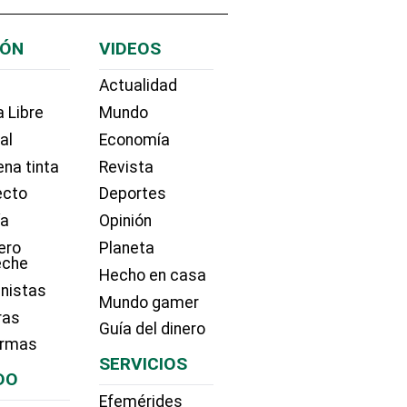
IÓN
VIDEOS
Actualidad
 Libre
Mundo
ial
Economía
na tinta
Revista
ecto
Deportes
ía
Opinión
ero
Planeta
eche
Hecho en casa
nistas
Mundo gamer
ras
Guía del dinero
irmas
SERVICIOS
DO
Efemérides