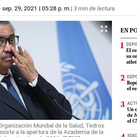
-
sep. 29, 2021 | 05:28 p. m.
|
3 min de lectura
EN P
DEP
El r
su o
atle
DEP
Repú
el r
ACT
Un c
de J
el 
 Organización Mundial de la Salud, Tedros
iste a la apertura de la Academia de la
EDI