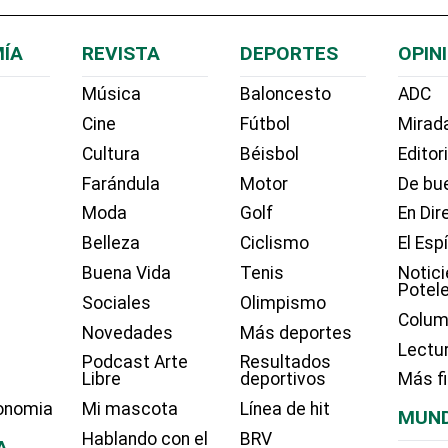
ÍA
REVISTA
DEPORTES
OPIN
Música
Baloncesto
ADC
Cine
Fútbol
Mirada
Cultura
Béisbol
Editor
Farándula
Motor
De bue
Moda
Golf
En Dir
Belleza
Ciclismo
El Esp
Buena Vida
Tenis
Notici
Potel
Sociales
Olimpismo
Colum
Novedades
Más deportes
Lectu
Podcast Arte
Resultados
Libre
deportivos
Más f
onomia
Mi mascota
Línea de hit
MUN
Hablando con el
BRV
A