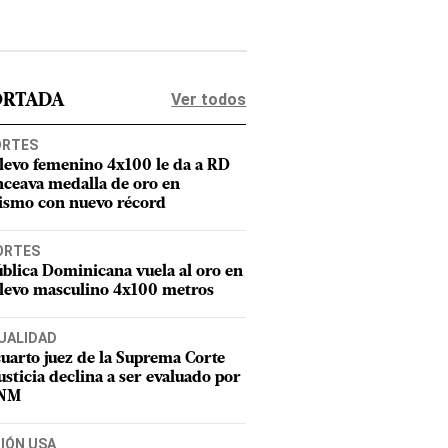
Ver todos
ORTADA
ORTES
elevo femenino 4x100 le da a RD
nceava medalla de oro en
tismo con nuevo récord
ORTES
blica Dominicana vuela al oro en
elevo masculino 4x100 metros
UALIDAD
uarto juez de la Suprema Corte
usticia declina a ser evaluado por
CNM
CIÓN USA