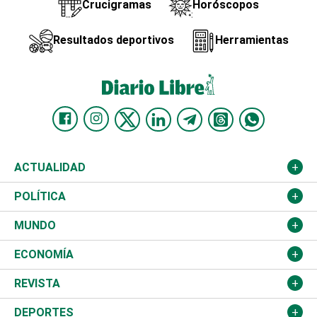
Crucigramas
Horóscopos
Resultados deportivos
Herramientas
ACTUALIDAD
Nacional
POLÍTICA
Ciudad
Partidos
MUNDO
Educación
JCE
Estados Unidos
ECONOMÍA
Salud
TSE
América Latina
Finanzas
REVISTA
Justicia
Congreso Nacional
Haití
Turismo
Música
DEPORTES