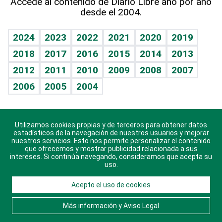
Accede al contenido de Diario Libre año por año
desde el 2004.
Diario de nutrición
BRV
Mundo gamer
RSS
Vida y familia
TBT Deportivo
Guía del dinero
Horóscopos
2024
2023
2022
2021
2020
2019
Eñe
2018
2017
2016
2015
2014
2013
Crucigramas
2012
2011
2010
2009
2008
2007
Celebrando la vida
2006
2005
2004
Sin complejos
En pocas palabras
Utilizamos cookies propias y de terceros para obtener datos
Descarga nuestras aplicaciones para Android, iOS y
Escuchando al corazón
estadísticos de la navegación de nuestros usuarios y mejorar
sistema Huawei.
nuestros servicios. Esto nos permite personalizar el contenido
que ofrecemos y mostrar publicidad relacionada a sus
Economía Personal
intereses. Si continúa navegando, consideramos que acepta su
uso.
Consulta Libre
Acepto el uso de cookies
© 2021 Diario Libre, todos los derechos reservados.
Consulta el
Aviso Legal
. Ponte en
Contacto
con
Más información y Aviso Legal
nosotros y conoce más sobre Diario Libre