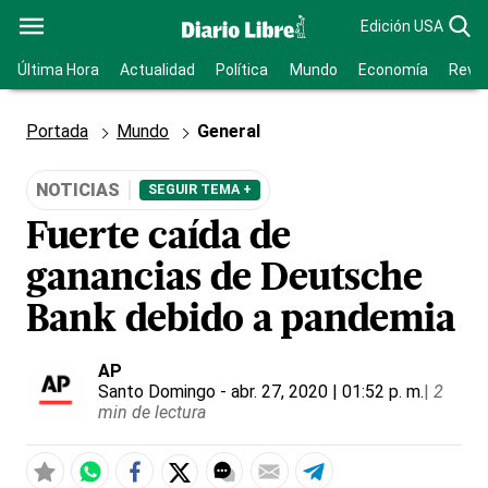
Edición USA
Última Hora
Actualidad
Política
Mundo
Economía
Revis
Portada
Mundo
General
NOTICIAS
SEGUIR TEMA +
Fuerte caída de
ganancias de Deutsche
Bank debido a pandemia
AP
Santo Domingo
- abr. 27, 2020 | 01:52 p. m.
|
2
min de lectura