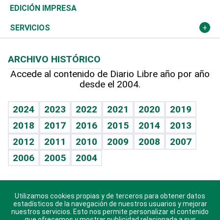
Caribe
Global y variable
Novedades
Olimpismo
El Espía
Martes de tecnología
Deportes
EDICIÓN IMPRESA
Resto del mundo
Economía personal
Podcast Arte Libre
Más deportes
Noticiero Poteleche
Cambio climático
Opinión
SERVICIOS
Macroeconomía
Mi mascota
Resultados deportivos
Columnistas
Planeta
Efemérides
ARCHIVO HISTÓRICO
Hablando con el pediatra
Línea de hit
Lecturas
Hecho en casa
Cumpleaños
Accede al contenido de Diario Libre año por año
desde el 2004.
Diario de nutrición
BRV
Más firmas
Mundo gamer
RSS
Vida y familia
TBT Deportivo
Guía del dinero
Horóscopos
2024
2023
2022
2021
2020
2019
Eñe
2018
2017
2016
2015
2014
2013
Juegos
2012
2011
2010
2009
2008
2007
Celebrando la vida
2006
2005
2004
Sin complejos
En pocas palabras
Utilizamos cookies propias y de terceros para obtener datos
Descarga nuestras aplicaciones para Android, iOS y
Escuchando al corazón
estadísticos de la navegación de nuestros usuarios y mejorar
sistema Huawei.
nuestros servicios. Esto nos permite personalizar el contenido
que ofrecemos y mostrar publicidad relacionada a sus