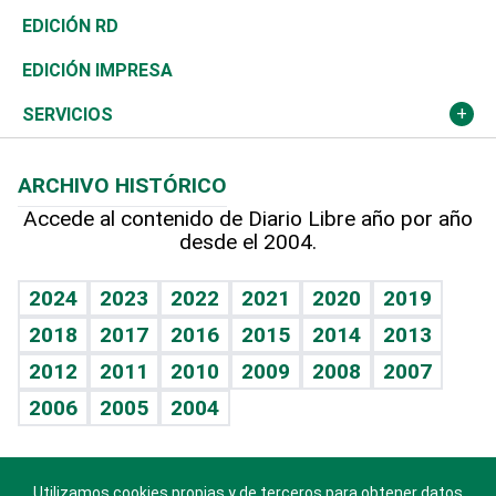
Ocenanía
Telecom.
Sociales
Tenis
El Espía
Historia
Revista
EDICIÓN RD
Caribe
Global y variable
Novedades
Olimpismo
Noticiero Poteleche
Martes de tecnología
Deportes
EDICIÓN IMPRESA
Resto del mundo
Economía personal
Podcast Arte Libre
Más deportes
Columnistas
Cambio climático
Opinión
SERVICIOS
Macroeconomía
Mi mascota
Resultados deportivos
Lecturas
Planeta
Efemérides
ARCHIVO HISTÓRICO
Hablando con el pediatra
Línea de hit
Más firmas
Hecho en casa
Cumpleaños
Accede al contenido de Diario Libre año por año
desde el 2004.
Diario de nutrición
BRV
Mundo gamer
RSS
Vida y familia
TBT Deportivo
Guía del dinero
Horóscopos
2024
2023
2022
2021
2020
2019
Eñe
2018
2017
2016
2015
2014
2013
Crucigramas
2012
2011
2010
2009
2008
2007
Celebrando la vida
2006
2005
2004
Sin complejos
En pocas palabras
Utilizamos cookies propias y de terceros para obtener datos