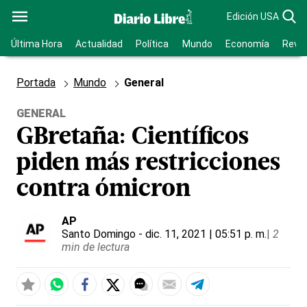
Edición USA
Última Hora
Actualidad
Política
Mundo
Economía
Revis
Portada
Mundo
General
GENERAL
GBretaña: Científicos
piden más restricciones
contra ómicron
AP
Santo Domingo
- dic. 11, 2021 | 05:51 p. m.
|
2
min de lectura