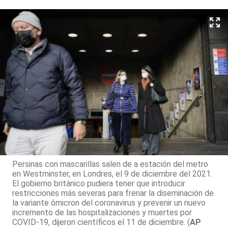
Persinas con mascarillas salen de a estación del metro
en Westminster, en Londres, el 9 de diciembre del 2021.
El gobierno británico pudiera tener que introducir
restricciones más severas para frenar la diseminación de
la variante ómicron del coronavirus y prevenir un nuevo
incremento de las hospitalizaciones y muertes por
COVID-19, dijeron científicos el 11 de diciembre. (
AP