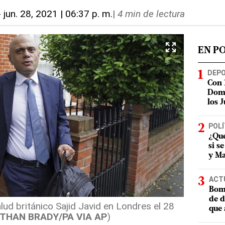
-
jun. 28, 2021 | 06:37 p. m.
|
4 min de lectura
EN P
DEP
Con 
Domi
los 
POLÍ
¿Qué
si s
y Ma
ACT
Bomb
de d
lud británico Sajid Javid en Londres el 28
que 
THAN BRADY/PA VIA AP
)