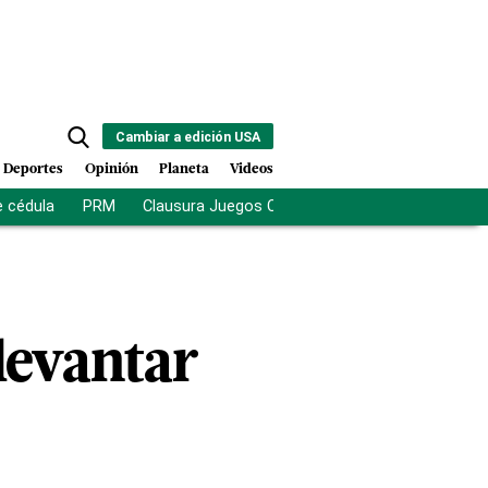
Cambiar a edición USA
Deportes
Opinión
Planeta
Videos
e cédula
PRM
Clausura Juegos Centroamericanos
De la Es
levantar