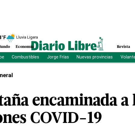
4
°F
Lluvia Ligera
undo
Economía
Revista
ibe
Combustibles
Jorge Frías
Nuevas provincias
Volant
neral
taña encaminada a 
iones COVID-19