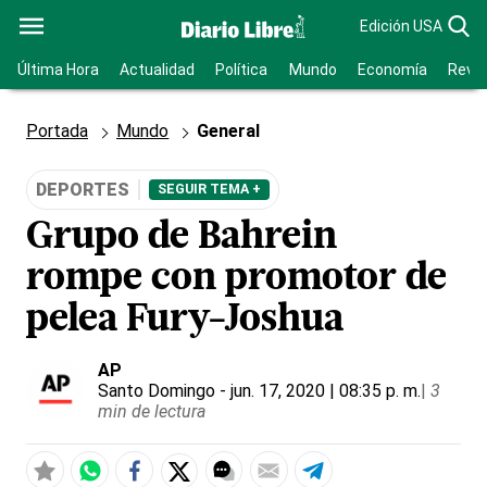
Edición USA
Última Hora
Actualidad
Política
Mundo
Economía
Revis
Portada
Mundo
General
DEPORTES
SEGUIR TEMA +
Grupo de Bahrein
rompe con promotor de
pelea Fury-Joshua
AP
Santo Domingo
- jun. 17, 2020 | 08:35 p. m.
|
3
min de lectura