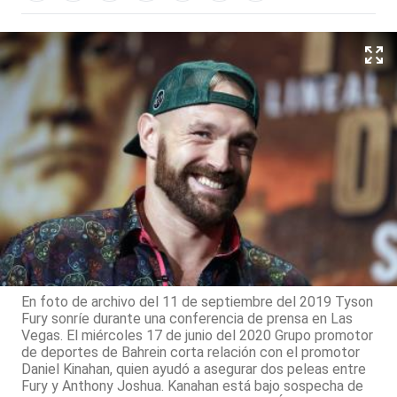
En foto de archivo del 11 de septiembre del 2019 Tyson
Fury sonríe durante una conferencia de prensa en Las
Vegas. El miércoles 17 de junio del 2020 Grupo promotor
de deportes de Bahrein corta relación con el promotor
Daniel Kinahan, quien ayudó a asegurar dos peleas entre
Fury y Anthony Joshua. Kanahan está bajo sospecha de