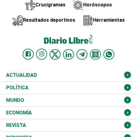
Crucigramas
Horóscopos
Resultados deportivos
Herramientas
ACTUALIDAD
Nacional
POLÍTICA
Ciudad
Partidos
MUNDO
Educación
JCE
Estados Unidos
ECONOMÍA
Salud
TSE
América Latina
Finanzas
REVISTA
Justicia
Congreso Nacional