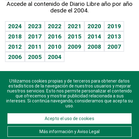
Accede al contenido de Diario Libre año por año
desde el 2004.
Diario de nutrición
BRV
Mundo gamer
RSS
Vida y familia
TBT Deportivo
Guía del dinero
Horóscopos
2024
2023
2022
2021
2020
2019
Eñe
2018
2017
2016
2015
2014
2013
Crucigramas
2012
2011
2010
2009
2008
2007
Celebrando la vida
2006
2005
2004
Sin complejos
En pocas palabras
Utilizamos cookies propias y de terceros para obtener datos
Descarga nuestras aplicaciones para Android, iOS y
Escuchando al corazón
estadísticos de la navegación de nuestros usuarios y mejorar
sistema Huawei.
nuestros servicios. Esto nos permite personalizar el contenido
que ofrecemos y mostrar publicidad relacionada a sus
Economía Personal
intereses. Si continúa navegando, consideramos que acepta su
uso.
Consulta Libre
Acepto el uso de cookies
© 2021 Diario Libre, todos los derechos reservados.
Consulta el
Aviso Legal
. Ponte en
Contacto
con
Más información y Aviso Legal
nosotros y conoce más sobre Diario Libre