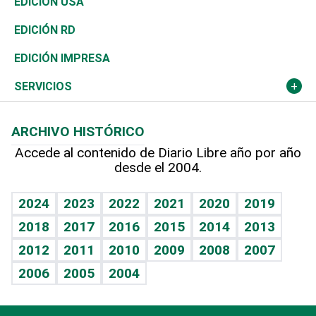
En Directo
Tecnología
Economía
EDICIÓN USA
Ocenanía
Telecom.
Sociales
Tenis
El Espía
Historia
Revista
EDICIÓN RD
Caribe
Global y variable
Novedades
Olimpismo
Noticiero Poteleche
Martes de tecnología
Deportes
EDICIÓN IMPRESA
Resto del mundo
Economía personal
Podcast Arte Libre
Más deportes
Columnistas
Cambio climático
Opinión
SERVICIOS
Macroeconomía
Mi mascota
Resultados deportivos
Lecturas
Planeta
Efemérides
ARCHIVO HISTÓRICO
Hablando con el pediatra
Línea de hit
Más firmas
Hecho en casa
Cumpleaños
Accede al contenido de Diario Libre año por año
desde el 2004.
Diario de nutrición
BRV
Mundo gamer
RSS
Vida y familia
TBT Deportivo
Guía del dinero
Horóscopos
2024
2023
2022
2021
2020
2019
Eñe
2018
2017
2016
2015
2014
2013
Crucigramas
2012
2011
2010
2009
2008
2007
Celebrando la vida
2006
2005
2004
Sin complejos
En pocas palabras