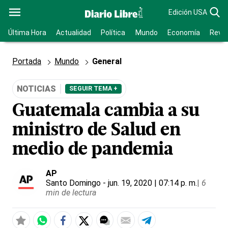
Edición USA
Última Hora
Actualidad
Política
Mundo
Economía
Revis
Portada
Mundo
General
NOTICIAS
SEGUIR TEMA +
Guatemala cambia a su
ministro de Salud en
medio de pandemia
AP
Santo Domingo
- jun. 19, 2020 | 07:14 p. m.
|
6
min de lectura