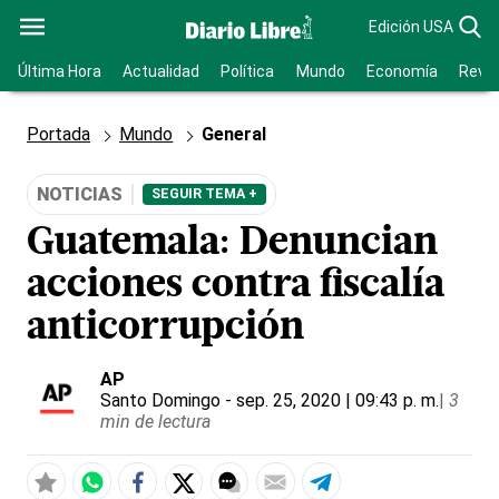
Edición USA
Última Hora
Actualidad
Política
Mundo
Economía
Revis
Portada
Mundo
General
NOTICIAS
SEGUIR TEMA +
Guatemala: Denuncian
acciones contra fiscalía
anticorrupción
AP
Santo Domingo
- sep. 25, 2020 | 09:43 p. m.
|
3
min de lectura