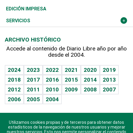
Caribe
Global y variable
Novedades
Olimpismo
Noticiero Poteleche
Martes de tecnología
Deportes
EDICIÓN IMPRESA
Resto del mundo
Economía personal
Podcast Arte Libre
Más deportes
Columnistas
Cambio climático
Opinión
SERVICIOS
Macroeconomía
Mi mascota
Resultados deportivos
Lecturas
Planeta
Efemérides
ARCHIVO HISTÓRICO
Hablando con el pediatra
Línea de hit
Más firmas
Hecho en casa
Cumpleaños
Accede al contenido de Diario Libre año por año
desde el 2004.
Diario de nutrición
BRV
Mundo gamer
RSS
Vida y familia
TBT Deportivo
Guía del dinero
Horóscopos
2024
2023
2022
2021
2020
2019
Eñe
2018
2017
2016
2015
2014
2013
Juegos
2012
2011
2010
2009
2008
2007
Celebrando la vida
2006
2005
2004
Sin complejos
En pocas palabras
Utilizamos cookies propias y de terceros para obtener datos
Descarga nuestras aplicaciones para Android, iOS y
Escuchando al corazón
estadísticos de la navegación de nuestros usuarios y mejorar
sistema Huawei.
nuestros servicios. Esto nos permite personalizar el contenido