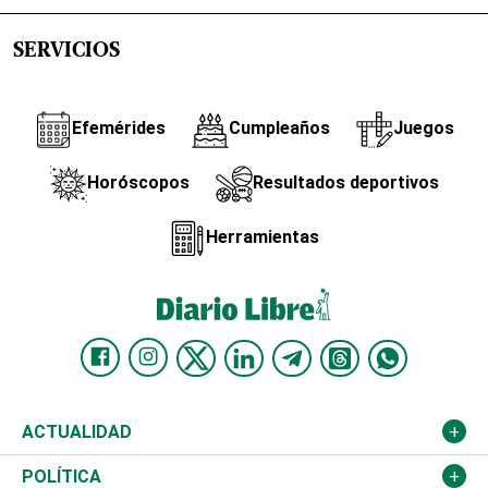
SERVICIOS
Efemérides
Cumpleaños
Juegos
Horóscopos
Resultados deportivos
Herramientas
ACTUALIDAD
Nacional
POLÍTICA