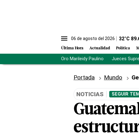
32
°C
89.
06 de agosto del 2026
Última Hora
Actualidad
Política
M
Oro Marileidy Paulino
Jueces Supr
Portada
Mundo
Ge
NOTICIAS
SEGUIR TEM
Guatemala
estructu