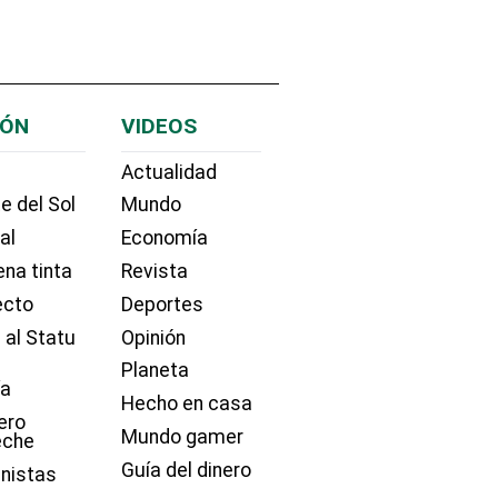
IÓN
VIDEOS
Actualidad
e del Sol
Mundo
ial
Economía
na tinta
Revista
ecto
Deportes
 al Statu
Opinión
Planeta
ía
Hecho en casa
ero
Mundo gamer
eche
Guía del dinero
nistas