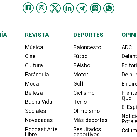
ÍA
REVISTA
DEPORTES
OPIN
Música
Baloncesto
ADC
Cine
Fútbol
Delant
Cultura
Béisbol
Editor
Farándula
Motor
De bue
Moda
Golf
En Dir
Belleza
Ciclismo
Frente
Quo
Buena Vida
Tenis
El Esp
Sociales
Olimpismo
Notici
Novedades
Más deportes
Potel
Podcast Arte
Resultados
Colum
Libre
deportivos