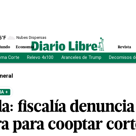
6
°F
Nubes Dispersas
undo
Economía
Revista
ema Corte
Relevo 4x100
Aranceles de Trump
Decomisos d
neral
A +
: fiscalía denuncia
ra para cooptar cort