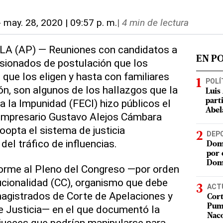
-
may. 28, 2020 | 09:57 p. m.
|
4 min de lectura
 (AP) — Reuniones con candidatos a
EN P
sionados de postulación que los
 que los eligen y hasta con familiares
POLÍ
ón, son algunos de los hallazgos que la
Luis
a la Impunidad (FECI) hizo públicos el
part
Abel
empresario Gustavo Alejos Cámbara
oopta el sistema de justicia
DEP
el tráfico de influencias.
Domi
por 
Dom
nforme al Pleno del Congreso —por orden
ucionalidad (CC), organismo que debe
ACT
magistrados de Corte de Apelaciones y
Cort
Puma
e Justicia— en el que documentó la
Nac
 jueces que podrían manipularse para