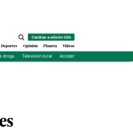
Cambiar a edición USA
Deportes
Opinión
Planeta
Videos
e droga
Televisión local
Accidente Los Ríos
Fuerza antipand
es