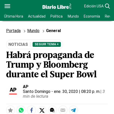
Edición USA
Última Hora
Actualidad
Política
Mundo
Economía
Revis
Portada
Mundo
General
NOTICIAS
SEGUIR TEMA +
Habrá propaganda de
Trump y Bloomberg
durante el Super Bowl
AP
Santo Domingo
- ene. 30, 2020 | 08:20 p. m.
|
3
min de lectura