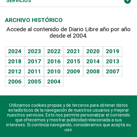
Cambio climático
Opinión
SERVICIOS
Macroeconomía
Mi mascota
Resultados deportivos
Columnistas
Planeta
Efemérides
ARCHIVO HISTÓRICO
Hablando con el pediatra
Línea de hit
Lecturas
Hecho en casa
Cumpleaños
Accede al contenido de Diario Libre año por año
desde el 2004.
Diario de nutrición
BRV
Más firmas
Mundo gamer
RSS
Vida y familia
TBT Deportivo
Guía del dinero
Horóscopos
2024
2023
2022
2021
2020
2019
Eñe
2018
2017
2016
2015
2014
2013
Juegos
2012
2011
2010
2009
2008
2007
Celebrando la vida
2006
2005
2004
Sin complejos
En pocas palabras
Utilizamos cookies propias y de terceros para obtener datos
Descarga nuestras aplicaciones para Android, iOS y
Escuchando al corazón
estadísticos de la navegación de nuestros usuarios y mejorar
sistema Huawei.
nuestros servicios. Esto nos permite personalizar el contenido
que ofrecemos y mostrar publicidad relacionada a sus
Economía Personal
intereses. Si continúa navegando, consideramos que acepta su
uso.
Consulta Libre