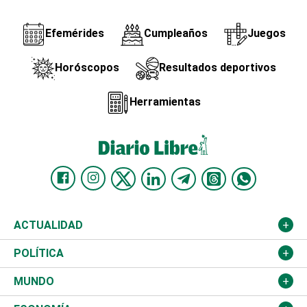
Efemérides
Cumpleaños
Juegos
Horóscopos
Resultados deportivos
Herramientas
ACTUALIDAD
Nacional
POLÍTICA
Ciudad
Partidos
MUNDO