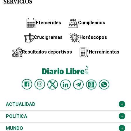
SERVICIOS
Efemérides
Cumpleaños
Crucigramas
Horóscopos
Resultados deportivos
Herramientas
ACTUALIDAD
Nacional
POLÍTICA
Ciudad
Partidos
MUNDO