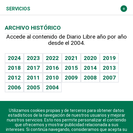
Resto del mundo
Economía personal
Podcast Arte Libre
Más deportes
Columnistas
Cambio climático
Opinión
SERVICIOS
Macroeconomía
Mi mascota
Resultados deportivos
Lecturas
Planeta
Efemérides
ARCHIVO HISTÓRICO
Hablando con el pediatra
Línea de hit
Más firmas
Hecho en casa
Cumpleaños
Accede al contenido de Diario Libre año por año
desde el 2004.
Diario de nutrición
BRV
Mundo gamer
RSS
Vida y familia
TBT Deportivo
Guía del dinero
Horóscopos
2024
2023
2022
2021
2020
2019
Eñe
2018
2017
2016
2015
2014
2013
Crucigramas
2012
2011
2010
2009
2008
2007
Celebrando la vida
2006
2005
2004
Sin complejos
En pocas palabras
Utilizamos cookies propias y de terceros para obtener datos
Descarga nuestras aplicaciones para Android, iOS y
Escuchando al corazón
estadísticos de la navegación de nuestros usuarios y mejorar
sistema Huawei.
nuestros servicios. Esto nos permite personalizar el contenido
que ofrecemos y mostrar publicidad relacionada a sus
Economía Personal
intereses. Si continúa navegando, consideramos que acepta su