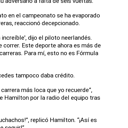
 adversario a falta de seis vueltas.
rato en el campeonato se ha evaporado
rreras, reaccionó decepcionado.
ncreíble', dijo el piloto neerlandés.
e correr. Este deporte ahora es más de
carreras. Para mí, esto no es Fórmula
rcedes tampoco daba crédito.
a carrera más loca que yo recuerde”,
e Hamilton por la radio del equipo tras
uchachos!”, replicó Hamilton. “¡Así es
 seguir!”