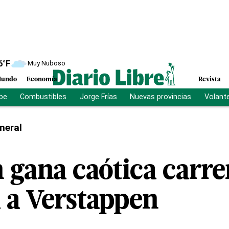
6
°F
Muy Nuboso
undo
Economía
Revista
ibe
Combustibles
Jorge Frías
Nuevas provincias
Volant
neral
 gana caótica carre
 a Verstappen