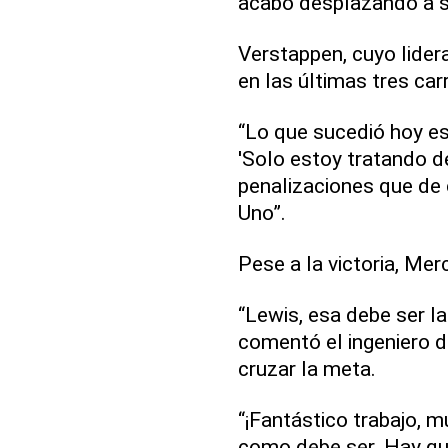
acabó desplazando a su
Verstappen, cuyo lide
en las últimas tres ca
“Lo que sucedió hoy es i
'Solo estoy tratando d
penalizaciones que de 
Uno”.
Pese a la victoria, Me
“Lewis, esa debe ser l
comentó el ingeniero d
cruzar la meta.
“¡Fantástico trabajo, m
como debe ser. Hay que