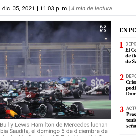
-
dic. 05, 2021 | 11:03 p. m.
|
4 min de lectura
EN P
DEP
El C
de f
de S
DEP
Cris
podi
Dom
ACT
Pres
teni
ull y Lewis Hamilton de Mercedes luchan
seña
bia Saudita, el domingo 5 de diciembre de