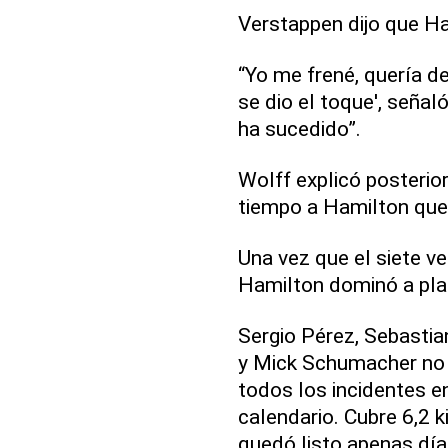
Verstappen dijo que Ha
“Yo me frené, quería de
se dio el toque', señal
ha sucedido”.
Wolff explicó posterio
tiempo a Hamilton que 
Una vez que el siete v
Hamilton dominó a pla
Sergio Pérez, Sebastia
y Mick Schumacher no 
todos los incidentes e
calendario. Cubre 6,2 k
quedó listo apenas días