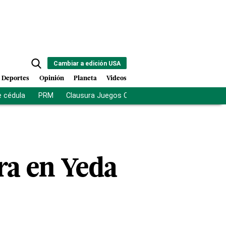
Cambiar a edición USA
Deportes
Opinión
Planeta
Videos
e cédula
PRM
Clausura Juegos Centroamericanos
De la Es
ra en Yeda