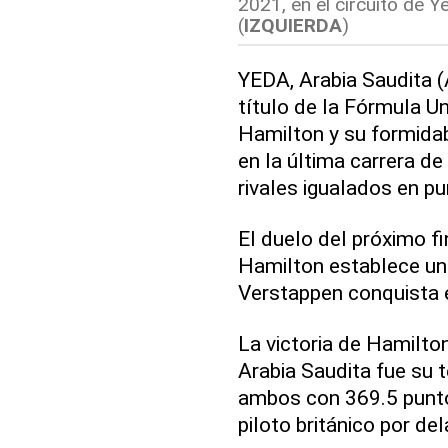
2021, en el circuito de 
(
IZQUIERDA
)
YEDA, Arabia Saudita 
título de la Fórmula U
Hamilton y su formidab
en la última carrera d
rivales igualados en pu
El duelo del próximo f
Hamilton establece un 
Verstappen conquista e
La victoria de Hamilto
Arabia Saudita fue su t
ambos con 369.5 puntos
piloto británico por d