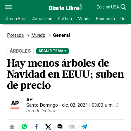
Edición USA
Última Hora
Actualidad
Política
Mundo
Economía
Revis
Portada
Mundo
General
ÁRBOLES
SEGUIR TEMA +
Hay menos árboles de
Navidad en EEUU; suben
de precio
AP
Santo Domingo
- dic. 02, 2021 | 03:00 a. m.
|
3
min de lectura