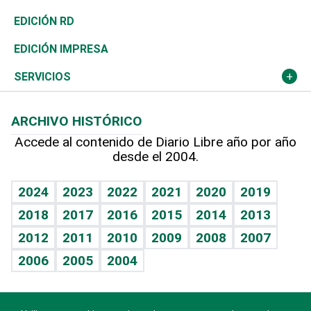
Ocenanía
Telecom.
Sociales
Tenis
El Espía
Historia
Revista
EDICIÓN RD
Caribe
Global y variable
Novedades
Olimpismo
Noticiero Poteleche
Martes de tecnología
Deportes
EDICIÓN IMPRESA
Resto del mundo
Economía personal
Podcast Arte Libre
Más deportes
Columnistas
Cambio climático
Opinión
SERVICIOS
Macroeconomía
Mi mascota
Resultados deportivos
Lecturas
Planeta
Efemérides
ARCHIVO HISTÓRICO
Hablando con el pediatra
Línea de hit
Más firmas
Hecho en casa
Cumpleaños
Accede al contenido de Diario Libre año por año
desde el 2004.
Diario de nutrición
BRV
Mundo gamer
RSS
Vida y familia
TBT Deportivo
Guía del dinero
Horóscopos
2024
2023
2022
2021
2020
2019
Eñe
2018
2017
2016
2015
2014
2013
Juegos
2012
2011
2010
2009
2008
2007
Celebrando la vida
2006
2005
2004
Sin complejos
En pocas palabras