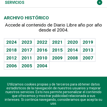
Resto del mundo
Economía personal
Podcast Arte Libre
Más deportes
Columnistas
Cambio climático
Opinión
SERVICIOS
Macroeconomía
Mi mascota
Resultados deportivos
Lecturas
Planeta
Efemérides
ARCHIVO HISTÓRICO
Hablando con el pediatra
Línea de hit
Más firmas
Hecho en casa
Cumpleaños
Accede al contenido de Diario Libre año por año
desde el 2004.
Diario de nutrición
BRV
Mundo gamer
RSS
Vida y familia
TBT Deportivo
Guía del dinero
Horóscopos
2024
2023
2022
2021
2020
2019
Eñe
2018
2017
2016
2015
2014
2013
Crucigramas
2012
2011
2010
2009
2008
2007
Celebrando la vida
2006
2005
2004
Sin complejos
En pocas palabras
Utilizamos cookies propias y de terceros para obtener datos
Descarga nuestras aplicaciones para Android, iOS y
Escuchando al corazón
estadísticos de la navegación de nuestros usuarios y mejorar
sistema Huawei.
nuestros servicios. Esto nos permite personalizar el contenido
que ofrecemos y mostrar publicidad relacionada a sus
Economía Personal
intereses. Si continúa navegando, consideramos que acepta su
uso.
Consulta Libre