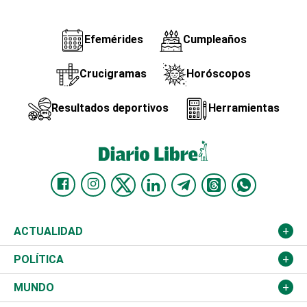
Efemérides
Cumpleaños
Crucigramas
Horóscopos
Resultados deportivos
Herramientas
ACTUALIDAD
Nacional
POLÍTICA
Ciudad
Partidos
MUNDO