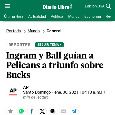
Edición USA
Última Hora
Actualidad
Política
Mundo
Economía
Revis
Portada
Mundo
General
DEPORTES
SEGUIR TEMA +
Ingram y Ball guían a
Pelicans a triunfo sobre
Bucks
AP
Santo Domingo
- ene. 30, 2021 | 04:18 a. m.
|
1
min de lectura