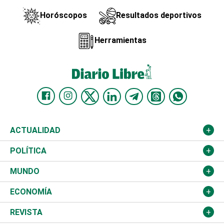
Horóscopos
Resultados deportivos
Herramientas
ACTUALIDAD
Nacional
POLÍTICA
Ciudad
Partidos
MUNDO
Educación
JCE
Estados Unidos
ECONOMÍA
Salud
TSE
América Latina
Finanzas
REVISTA