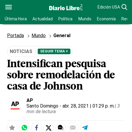
Edición USA
Última Hora
Actualidad
Política
Mundo
Economía
Revis
Portada
Mundo
General
NOTICIAS
SEGUIR TEMA +
Intensifican pesquisa
sobre remodelación de
casa de Johnson
AP
Santo Domingo
- abr. 28, 2021 | 01:29 p. m.
|
3
min de lectura