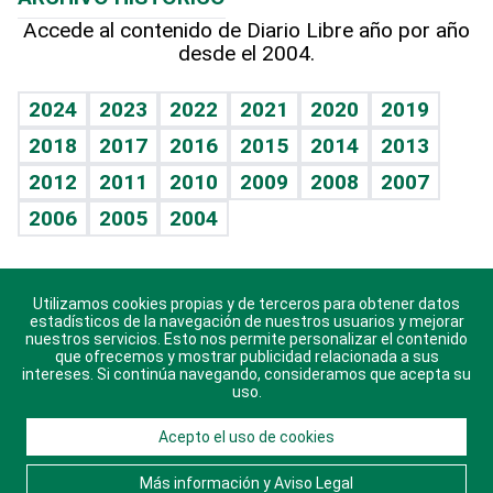
Hablando con el pediatra
Línea de hit
Lecturas
Hecho en casa
Cumpleaños
Accede al contenido de Diario Libre año por año
desde el 2004.
Diario de nutrición
BRV
Más firmas
Mundo gamer
RSS
Vida y familia
TBT Deportivo
Guía del dinero
Horóscopos
2024
2023
2022
2021
2020
2019
Eñe
2018
2017
2016
2015
2014
2013
Juegos
2012
2011
2010
2009
2008
2007
Celebrando la vida
2006
2005
2004
Sin complejos
En pocas palabras
Utilizamos cookies propias y de terceros para obtener datos
Descarga nuestras aplicaciones para Android, iOS y
Escuchando al corazón
estadísticos de la navegación de nuestros usuarios y mejorar
sistema Huawei.
nuestros servicios. Esto nos permite personalizar el contenido
que ofrecemos y mostrar publicidad relacionada a sus
Economía Personal
intereses. Si continúa navegando, consideramos que acepta su
uso.
Consulta Libre
Acepto el uso de cookies
© 2021 Diario Libre, todos los derechos reservados.
Consulta el
Aviso Legal
. Ponte en
Contacto
con
Más información y Aviso Legal