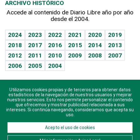
ARCHIVO HISTÓRICO
Hablando con el pediatra
Línea de hit
Más firmas
Hecho en casa
Cumpleaños
Accede al contenido de Diario Libre año por año
desde el 2004.
Diario de nutrición
BRV
Mundo gamer
RSS
Vida y familia
TBT Deportivo
Guía del dinero
Horóscopos
2024
2023
2022
2021
2020
2019
Eñe
2018
2017
2016
2015
2014
2013
Crucigramas
2012
2011
2010
2009
2008
2007
Celebrando la vida
2006
2005
2004
Sin complejos
En pocas palabras
Utilizamos cookies propias y de terceros para obtener datos
Descarga nuestras aplicaciones para Android, iOS y
Escuchando al corazón
estadísticos de la navegación de nuestros usuarios y mejorar
sistema Huawei.
nuestros servicios. Esto nos permite personalizar el contenido
que ofrecemos y mostrar publicidad relacionada a sus
Economía Personal
intereses. Si continúa navegando, consideramos que acepta su
uso.
Consulta Libre
Acepto el uso de cookies
© 2021 Diario Libre, todos los derechos reservados.
Consulta el
Aviso Legal
. Ponte en
Contacto
con