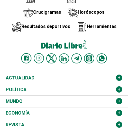
Crucigramas
Horóscopos
Resultados deportivos
Herramientas
ACTUALIDAD
Nacional
POLÍTICA
Ciudad
Partidos
MUNDO
Educación
JCE
Estados Unidos
ECONOMÍA
Salud
TSE
América Latina
Finanzas
REVISTA