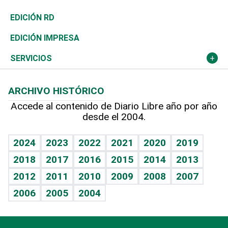
Ocenanía
Telecom.
Sociales
Tenis
Frente al Statu Quo
Historia
Revista
EDICIÓN RD
Caribe
Global y variable
Novedades
Olimpismo
El Espía
Martes de tecnología
Deportes
EDICIÓN IMPRESA
Resto del mundo
Economía personal
Podcast Arte Libre
Más deportes
Noticiero Poteleche
Cambio climático
Opinión
SERVICIOS
Macroeconomía
Mi mascota
Resultados deportivos
Columnistas
Planeta
Efemérides
ARCHIVO HISTÓRICO
Hablando con el pediatra
Línea de hit
Lecturas
Hecho en casa
Cumpleaños
Accede al contenido de Diario Libre año por año
desde el 2004.
Diario de nutrición
BRV
Más firmas
Mundo gamer
RSS
Vida y familia
TBT Deportivo
Guía del dinero
Horóscopos
2024
2023
2022
2021
2020
2019
Eñe
2018
2017
2016
2015
2014
2013
Juegos
2012
2011
2010
2009
2008
2007
Celebrando la vida
2006
2005
2004
Sin complejos
En pocas palabras