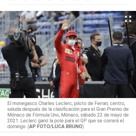
El monegasco Charles Leclerc, piloto de Ferrari, centro,
saluda después de la clasificación para el Gran Premio de
Mónaco de Fórmula Uno, Mónaco, sábado 22 de mayo de
2021. Leclerc ganó la pole para el GP que se correrá el
domingo. (
AP FOTO/LUCA BRUNO
)