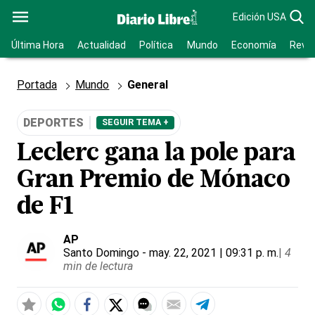
Edición USA
Última Hora
Actualidad
Política
Mundo
Economía
Revis
Portada
Mundo
General
DEPORTES
SEGUIR TEMA +
Leclerc gana la pole para
Gran Premio de Mónaco
de F1
AP
Santo Domingo
- may. 22, 2021 | 09:31 p. m.
|
4
min de lectura