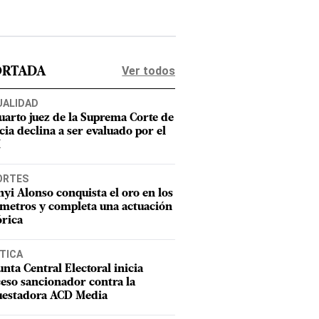
Ver todos
ORTADA
UALIDAD
uarto juez de la Suprema Corte de
cia declina a ser evaluado por el
M
ORTES
nyi Alonso conquista el oro en los
metros y completa una actuación
órica
TICA
unta Central Electoral inicia
eso sancionador contra la
uestadora ACD Media