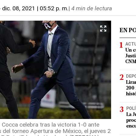
-
dic. 08, 2021 | 05:52 p. m.
|
4 min de lectura
EN P
ACT
Un c
Justi
CN
DEP
Lira
200 
hist
POLÍ
La J
proc
 Cocca celebra tras la victoria 1-0 ante
enc
 del torneo Apertura de México, el jueves 2