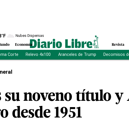
8
°F
Nubes Dispersas
undo
Economía
Revista
ema Corte
Relevo 4x100
Aranceles de Trump
Decomisos d
neral
 su noveno título y 
ro desde 1951