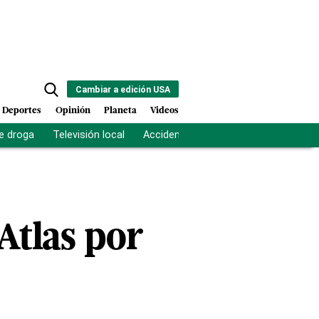
Cambiar a edición USA
Deportes
Opinión
Planeta
Videos
e droga
Televisión local
Accidente Los Ríos
Fuerza antipand
Atlas por