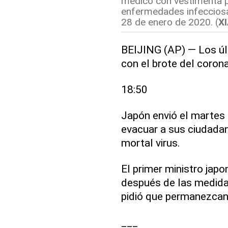
médico con vestimenta p
enfermedades infecciosa
28 de enero de 2020. (
X
BEIJING (AP) — Los úl
con el brote del coron
18:50
Japón envió el martes 
evacuar a sus ciudadan
mortal virus.
El primer ministro jap
después de las medida
pidió que permanezcan
___