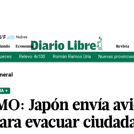
6
°F
Nubes
undo
Economía
Revista
jueces
Relevo 4x100
Román Ramos Uría
Nuevas provincia
neral
A +
O: Japón envía avi
ra evacuar ciudad