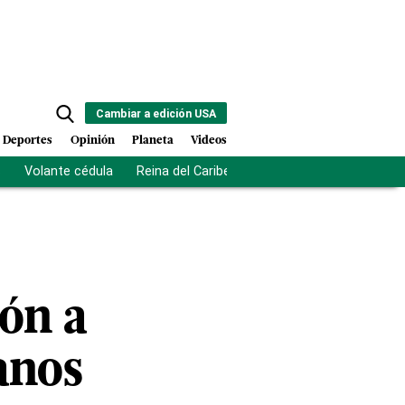
Cambiar a edición USA
Deportes
Opinión
Planeta
Videos
s
Volante cédula
Reina del Caribe
Clausura Juegos Centro
ón a
anos