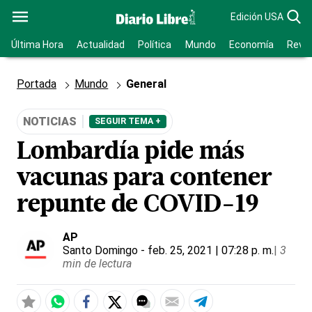
Edición USA
Última Hora
Actualidad
Política
Mundo
Economía
Revis
Portada
Mundo
General
NOTICIAS
SEGUIR TEMA +
Lombardía pide más
vacunas para contener
repunte de COVID-19
AP
Santo Domingo
- feb. 25, 2021 | 07:28 p. m.
|
3
min de lectura