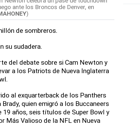
am Newton celebra un pase de touchdown
juego ante los Broncos de Denver, en
 MAHONEY
)
millón de sombreros.
sin su sudadera.
rte del debate sobre si Cam Newton y
levar a los Patriots de Nueva Inglaterra
wl.
rido al exquarterback de los Panthers
 Brady, quien emigró a los Buccaneers
19 años, seis títulos de Super Bowl y
or Más Valioso de la NFL en Nueva