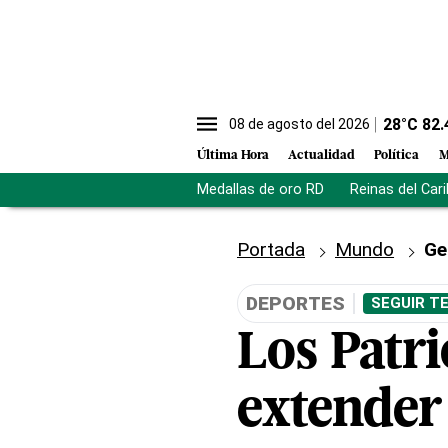
28
°C
82.
08 de agosto del 2026
Última Hora
Actualidad
Política
M
Medallas de oro RD
Reinas del Car
Portada
Mundo
Ge
DEPORTES
SEGUIR T
Los Patr
extender 