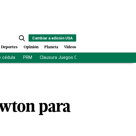
Cambiar a edición USA
Deportes
Opinión
Planeta
Videos
e cédula
PRM
Clausura Juegos Centroamericanos
De la Es
ewton para