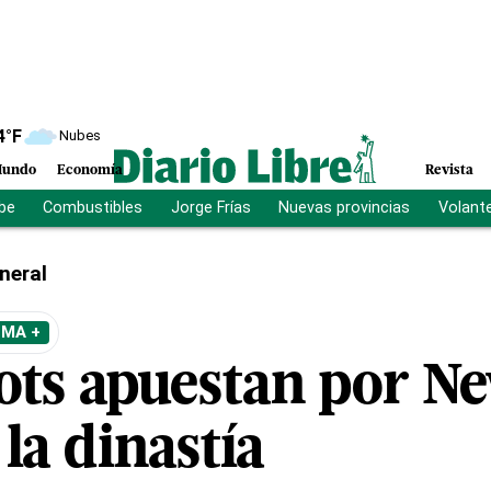
4
°F
Nubes
undo
Economía
Revista
ibe
Combustibles
Jorge Frías
Nuevas provincias
Volant
neral
EMA +
iots apuestan por N
la dinastía