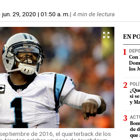
-
jun. 29, 2020 | 01:50 a. m.
|
4 min de lectura
EN P
DEP
Con 
Domi
los 
POLÍ
¿Qué
si s
y Ma
ACT
Bomb
de d
septiembre de 2016, el quarterback de los
que 