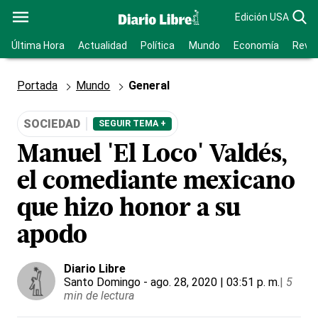
Edición USA
Última Hora
Actualidad
Política
Mundo
Economía
Revis
Portada
Mundo
General
SOCIEDAD
SEGUIR TEMA +
Manuel 'El Loco' Valdés,
el comediante mexicano
que hizo honor a su
apodo
Diario Libre
Santo Domingo
- ago. 28, 2020 | 03:51 p. m.
|
5
min de lectura