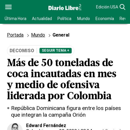
Edición USA
Última Hora
Actualidad
Política
Mundo
Economía
Revis
Portada
Mundo
General
DECOMISO
SEGUIR TEMA +
Más de 50 toneladas de
coca incautadas en mes
y medio de ofensiva
liderada por Colombia
República Dominicana figura entre los países
que integran la campaña Orión
Edward Fernández