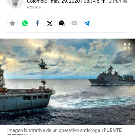
Colombia
- may. 29, 2020 | 08:34 p. m.
|
2 min de
lectura
Imagen ilustrativa de un operativo antidroga. (
FUENTE