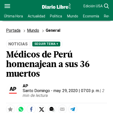
Edición USA
Última Hora
Actualidad
Política
Mundo
Economía
Revis
Portada
Mundo
General
NOTICIAS
SEGUIR TEMA +
Médicos de Perú
homenajean a sus 36
muertos
AP
Santo Domingo
- may. 29, 2020 | 07:03 p. m.
|
2
min de lectura