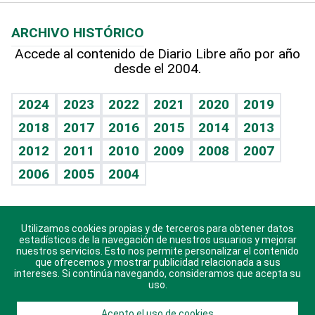
Macroeconomía
Mi mascota
Resultados deportivos
Lecturas
Planeta
Efemérides
ARCHIVO HISTÓRICO
Hablando con el pediatra
Línea de hit
Más firmas
Hecho en casa
Cumpleaños
Accede al contenido de Diario Libre año por año
desde el 2004.
Diario de nutrición
BRV
Mundo gamer
RSS
Vida y familia
TBT Deportivo
Guía del dinero
Horóscopos
2024
2023
2022
2021
2020
2019
Eñe
2018
2017
2016
2015
2014
2013
Crucigramas
2012
2011
2010
2009
2008
2007
Celebrando la vida
2006
2005
2004
Sin complejos
En pocas palabras
Utilizamos cookies propias y de terceros para obtener datos
Descarga nuestras aplicaciones para Android, iOS y
Escuchando al corazón
estadísticos de la navegación de nuestros usuarios y mejorar
sistema Huawei.
nuestros servicios. Esto nos permite personalizar el contenido
que ofrecemos y mostrar publicidad relacionada a sus
Economía Personal
intereses. Si continúa navegando, consideramos que acepta su
uso.
Consulta Libre
Acepto el uso de cookies