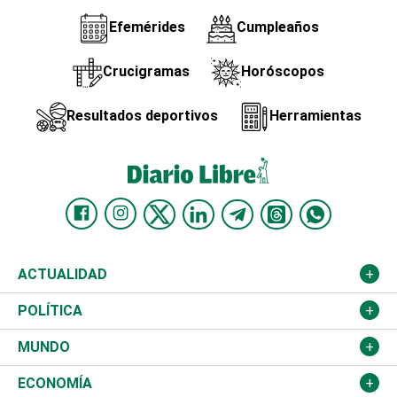
Efemérides
Cumpleaños
Crucigramas
Horóscopos
Resultados deportivos
Herramientas
ACTUALIDAD
Nacional
POLÍTICA
Ciudad
Partidos
MUNDO
Educación
JCE
Estados Unidos
ECONOMÍA