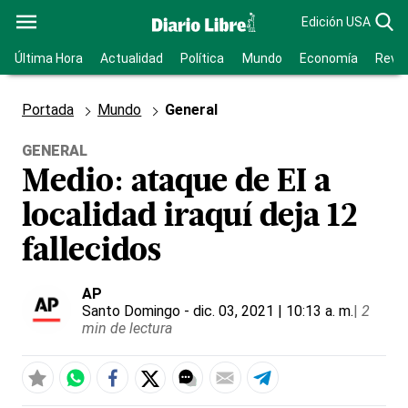
Edición USA
Última Hora
Actualidad
Política
Mundo
Economía
Revis
Portada
Mundo
General
GENERAL
Medio: ataque de EI a
localidad iraquí deja 12
fallecidos
AP
Santo Domingo
- dic. 03, 2021 | 10:13 a. m.
|
2
min de lectura