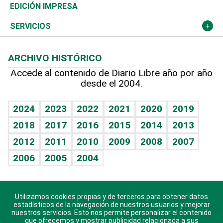
Caribe
Global y variable
Novedades
Olimpismo
El Espía
Martes de tecnología
Deportes
EDICIÓN IMPRESA
Resto del mundo
Economía personal
Podcast Arte Libre
Más deportes
Noticiero Poteleche
Cambio climático
Opinión
SERVICIOS
Macroeconomía
Mi mascota
Resultados deportivos
Columnistas
Planeta
Efemérides
ARCHIVO HISTÓRICO
Hablando con el pediatra
Línea de hit
Lecturas
Hecho en casa
Cumpleaños
Accede al contenido de Diario Libre año por año
desde el 2004.
Diario de nutrición
BRV
Más firmas
Mundo gamer
RSS
Vida y familia
TBT Deportivo
Guía del dinero
Horóscopos
2024
2023
2022
2021
2020
2019
Eñe
2018
2017
2016
2015
2014
2013
Juegos
2012
2011
2010
2009
2008
2007
Celebrando la vida
2006
2005
2004
Sin complejos
En pocas palabras
Utilizamos cookies propias y de terceros para obtener datos
Descarga nuestras aplicaciones para Android, iOS y
Escuchando al corazón
estadísticos de la navegación de nuestros usuarios y mejorar
sistema Huawei.
nuestros servicios. Esto nos permite personalizar el contenido
que ofrecemos y mostrar publicidad relacionada a sus