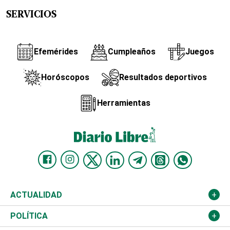
SERVICIOS
Efemérides
Cumpleaños
Juegos
Horóscopos
Resultados deportivos
Herramientas
ACTUALIDAD
Nacional
POLÍTICA