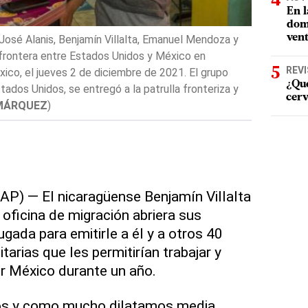
En l
domi
vent
enjamín Villalta, Edgar Sequeira y Emanuel
La migrante
ra entre Estados Unidos y México, en Algodones,
frontera en
REV
eves 2 de diciembre de 2021. El grupo caminó hacia la
jueves 2 de
¿Qué
entregó a la patrulla fronteriza y pidió asilo.
(
AP
Unidos, se e
cerv
MÁRQUEZ
) — El nicaragüense Benjamín Villalta
oficina de migración abriera sus
gada para emitirle a él y a otros 40
arias que les permitirían trabajar y
r México durante un año.
os y como mucho dilatamos media