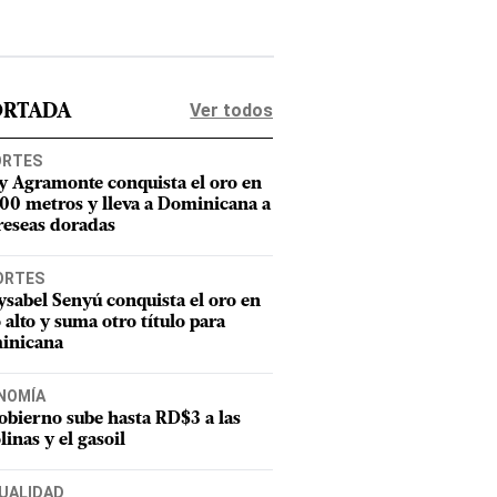
Ver todos
ORTADA
ORTES
y Agramonte conquista el oro en
800 metros y lleva a Dominicana a
reseas doradas
ORTES
sabel Senyú conquista el oro en
o alto y suma otro título para
inicana
NOMÍA
obierno sube hasta RD$3 a las
linas y el gasoil
UALIDAD