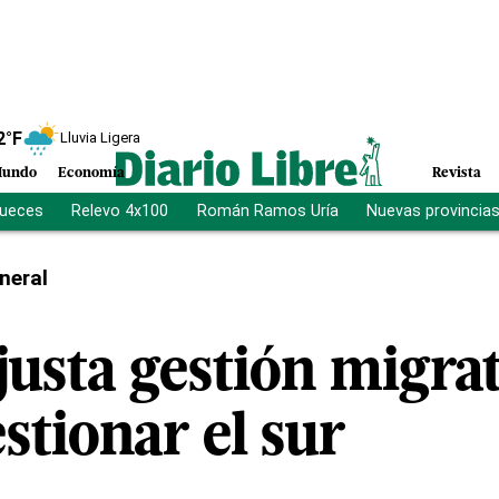
2
°F
Lluvia Ligera
undo
Economía
Revista
jueces
Relevo 4x100
Román Ramos Uría
Nuevas provincia
neral
justa gestión migrat
stionar el sur