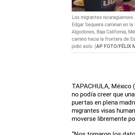
mín Villalta, Emanuel Mendoza y
Los migrantes nicaragüenses B
tados Unidos y México en
Mendoza caminan en la fronte
de diciembre de 2021. El grupo
Baja California, México, el ju
tregó a la patrulla fronteriza y
frontera de Estados Unidos, se 
FOTO/FÉLIX MÁRQUEZ
)
TAPACHULA, México (AP
no podía creer que una 
puertas en plena madru
migrantes visas humanit
moverse libremente po
“Nos tomaron los dat