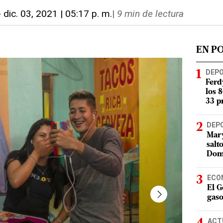
-
dic. 03, 2021 | 05:17 p. m.
|
9 min de lectura
EN P
DEP
Ferd
los 
33 p
DEP
Mary
salt
Dom
ECO
El G
gaso
ACT