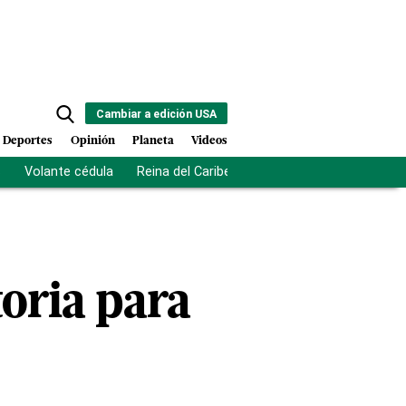
Cambiar a edición USA
Deportes
Opinión
Planeta
Videos
s
Volante cédula
Reina del Caribe
Clausura Juegos Centro
oria para