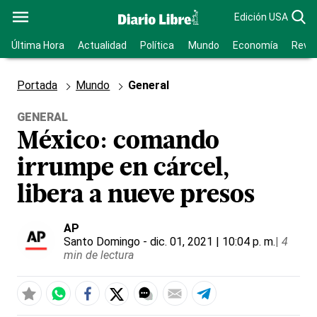
Edición USA
Última Hora
Actualidad
Política
Mundo
Economía
Revis
Portada
Mundo
General
GENERAL
México: comando
irrumpe en cárcel,
libera a nueve presos
AP
Santo Domingo
- dic. 01, 2021 | 10:04 p. m.
|
4
min de lectura