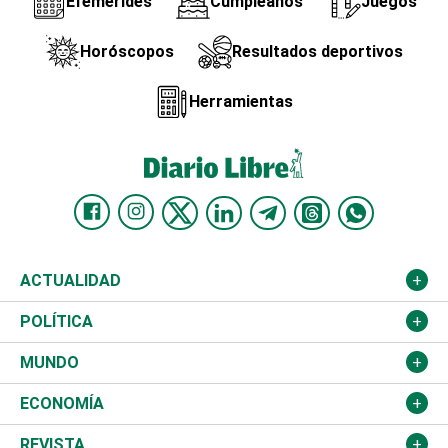
Efemérides
Cumpleaños
Juegos
Horóscopos
Resultados deportivos
Herramientas
ACTUALIDAD
Nacional
POLÍTICA
Ciudad
Partidos
MUNDO
Educación
JCE
Estados Unidos
ECONOMÍA
Salud
TSE
América Latina
Finanzas
REVISTA