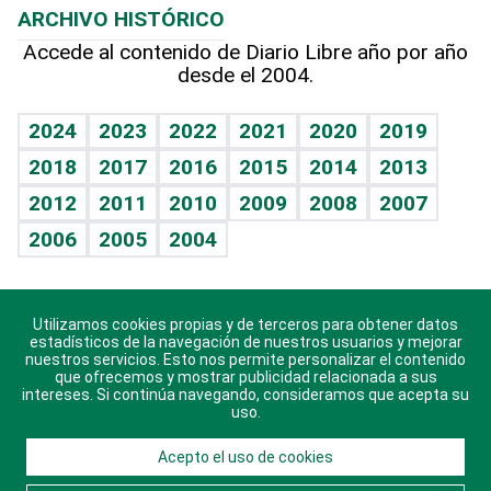
ARCHIVO HISTÓRICO
Hablando con el pediatra
Línea de hit
Lecturas
Hecho en casa
Cumpleaños
Accede al contenido de Diario Libre año por año
desde el 2004.
Diario de nutrición
BRV
Más firmas
Mundo gamer
RSS
Vida y familia
TBT Deportivo
Guía del dinero
Horóscopos
2024
2023
2022
2021
2020
2019
Eñe
2018
2017
2016
2015
2014
2013
Juegos
2012
2011
2010
2009
2008
2007
Celebrando la vida
2006
2005
2004
Sin complejos
En pocas palabras
Utilizamos cookies propias y de terceros para obtener datos
Descarga nuestras aplicaciones para Android, iOS y
Escuchando al corazón
estadísticos de la navegación de nuestros usuarios y mejorar
sistema Huawei.
nuestros servicios. Esto nos permite personalizar el contenido
que ofrecemos y mostrar publicidad relacionada a sus
Economía Personal
intereses. Si continúa navegando, consideramos que acepta su
uso.
Consulta Libre
Acepto el uso de cookies
© 2021 Diario Libre, todos los derechos reservados.