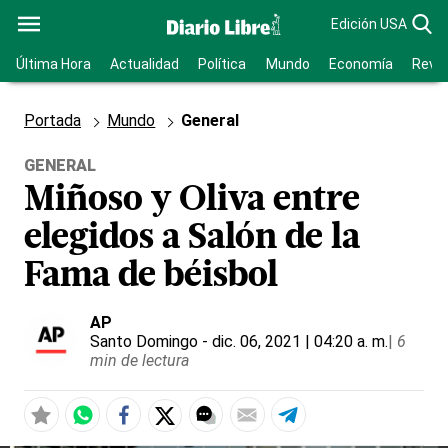
Edición USA
Última Hora
Actualidad
Política
Mundo
Economía
Revis
Portada
Mundo
General
GENERAL
Miñoso y Oliva entre
elegidos a Salón de la
Fama de béisbol
AP
Santo Domingo
- dic. 06, 2021 | 04:20 a. m.
|
6
min de lectura