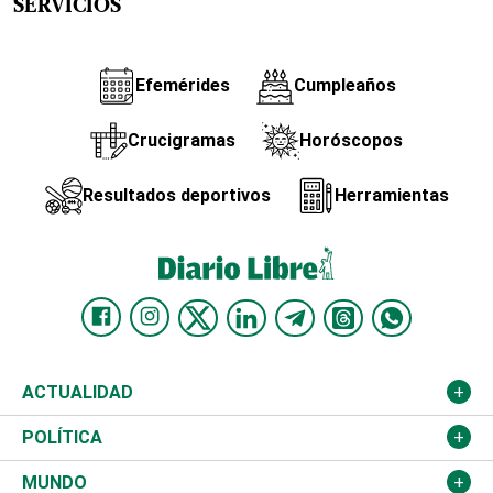
SERVICIOS
Efemérides
Cumpleaños
Crucigramas
Horóscopos
Resultados deportivos
Herramientas
ACTUALIDAD
Nacional
POLÍTICA
Ciudad
Partidos
MUNDO