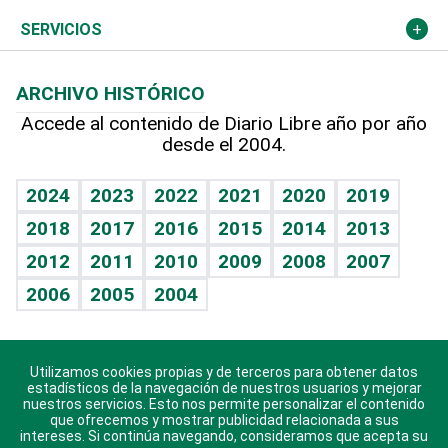
Resto del mundo
Economía personal
Podcast Arte Libre
Más deportes
Columnistas
Cambio climático
Opinión
SERVICIOS
Macroeconomía
Mi mascota
Resultados deportivos
Lecturas
Planeta
Efemérides
ARCHIVO HISTÓRICO
Hablando con el pediatra
Línea de hit
Más firmas
Hecho en casa
Cumpleaños
Accede al contenido de Diario Libre año por año
desde el 2004.
Diario de nutrición
BRV
Mundo gamer
RSS
Vida y familia
TBT Deportivo
Guía del dinero
Horóscopos
2024
2023
2022
2021
2020
2019
Eñe
2018
2017
2016
2015
2014
2013
Crucigramas
2012
2011
2010
2009
2008
2007
Celebrando la vida
2006
2005
2004
Sin complejos
En pocas palabras
Utilizamos cookies propias y de terceros para obtener datos
Descarga nuestras aplicaciones para Android, iOS y
Escuchando al corazón
estadísticos de la navegación de nuestros usuarios y mejorar
sistema Huawei.
nuestros servicios. Esto nos permite personalizar el contenido
que ofrecemos y mostrar publicidad relacionada a sus
Economía Personal
intereses. Si continúa navegando, consideramos que acepta su