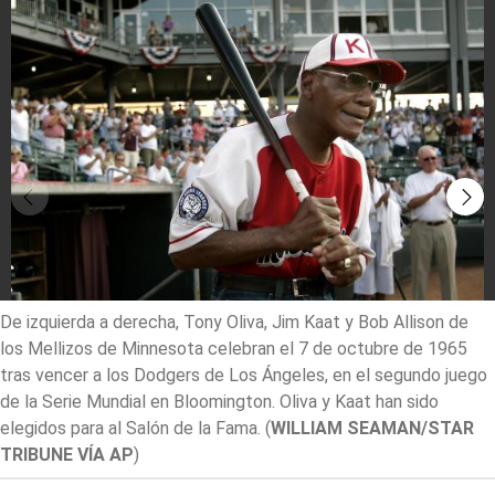
De izquierda a derecha, Tony Oliva, Jim Kaat y Bob Allison de
los Mellizos de Minnesota celebran el 7 de octubre de 1965
tras vencer a los Dodgers de Los Ángeles, en el segundo juego
de la Serie Mundial en Bloomington. Oliva y Kaat han sido
elegidos para al Salón de la Fama.
(
WILLIAM SEAMAN/STAR
TRIBUNE VÍA AP
)