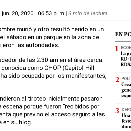
-
jun. 20, 2020 | 06:53 p. m.
|
3 min de lectura
bre murió y otro resultó herido en un
EN P
el sábado en un parque en la zona de
ijeron las autoridades.
ECO
La g
rededor de las 2:30 am en el área cerca
RD: 
RD$5
d conocida como CHOP (Capitol Hill
 ha sido ocupada por los manifestantes,
POLÍ
Crea
gene
expe
dieron al tiroteo inicialmente pasaron
la escena porque fueron “recibidos por
DEP
nta que previno el acceso seguro a las
Una 
ía en su blog.
fest
dom