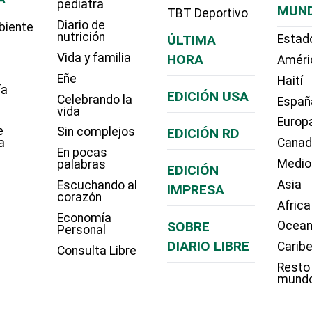
pediatra
MUN
TBT Deportivo
Diario de
biente
nutrición
ÚLTIMA
Estad
Vida y familia
HORA
Améri
Eñe
Haití
ía
EDICIÓN USA
Celebrando la
Españ
vida
Europ
e
Sin complejos
EDICIÓN RD
a
Cana
En pocas
Medio
palabras
EDICIÓN
Asia
Escuchando al
IMPRESA
corazón
Africa
Economía
SOBRE
Ocean
Personal
DIARIO LIBRE
Carib
Consulta Libre
Resto
mund