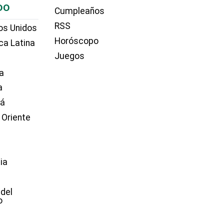
DO
Cumpleaños
RSS
os Unidos
Horóscopo
ca Latina
Juegos
a
a
dá
 Oriente
ia
e
 del
o