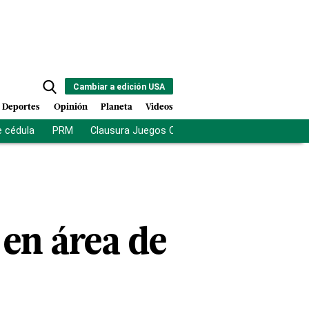
Cambiar a edición USA
Deportes
Opinión
Planeta
Videos
e cédula
PRM
Clausura Juegos Centroamericanos
De la Es
en área de