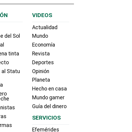
IÓN
VIDEOS
Actualidad
e del Sol
Mundo
ial
Economía
na tinta
Revista
ecto
Deportes
 al Statu
Opinión
Planeta
ía
Hecho en casa
ero
Mundo gamer
eche
Guía del dinero
nistas
ras
SERVICIOS
irmas
Efemérides