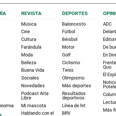
ÍA
REVISTA
DEPORTES
OPIN
Música
Baloncesto
ADC
Cine
Fútbol
Delant
Cultura
Béisbol
Editor
Farándula
Motor
De bue
Moda
Golf
En Dir
Belleza
Ciclismo
Frente
Quo
Buena Vida
Tenis
El Esp
Sociales
Olimpismo
Notici
Novedades
Más deportes
Potel
Podcast Arte
Resultados
Colum
Libre
deportivos
Lectu
onomia
Mi mascota
Línea de hit
Más f
Hablando con el
BRV
A