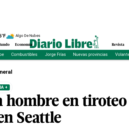
6
°F
Algo De Nubes
undo
Economía
Revista
ibe
Combustibles
Jorge Frías
Nuevas provincias
Volant
neral
A +
 hombre en tiroteo 
en Seattle