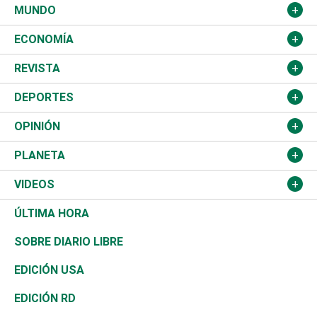
Ciudad
Partidos
MUNDO
Educación
JCE
Estados Unidos
ECONOMÍA
Salud
TSE
América Latina
Finanzas
REVISTA
Justicia
Congreso Nacional
Haití
Turismo
Música
DEPORTES
Política
Gobierno
España
Agro
Cine
Baloncesto
OPINIÓN
Sucesos
Europa
Empleo
Cultura
Fútbol
ADC
PLANETA
A Fondo
Canadá
Negocios
Farándula
Béisbol
Delante del Sol
Medioambiente
VIDEOS
Diálogo Libre
Medio Oriente
Energía
Moda
Motor
Editorial
Ciencia
Actualidad
ÚLTIMA HORA
José Boquete
Asia
Consumo
Belleza
Golf
De buena tinta
Clima
Mundo
SOBRE DIARIO LIBRE
Reportajes
África
Vivienda
Buena Vida
Ciclismo
En Directo
Tecnología
Economía
EDICIÓN USA
Ocenanía
Telecom.
Sociales
Tenis
Frente al Statu Quo
Historia
Revista
EDICIÓN RD