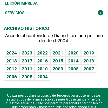
Caribe
Global y variable
Novedades
Olimpismo
El Espía
Martes de tecnología
Deportes
EDICIÓN IMPRESA
Resto del mundo
Economía personal
Podcast Arte Libre
Más deportes
Noticiero Poteleche
Cambio climático
Opinión
SERVICIOS
Macroeconomía
Mi mascota
Resultados deportivos
Columnistas
Planeta
Efemérides
ARCHIVO HISTÓRICO
Hablando con el pediatra
Línea de hit
Lecturas
Hecho en casa
Cumpleaños
Accede al contenido de Diario Libre año por año
desde el 2004.
Diario de nutrición
BRV
Más firmas
Mundo gamer
RSS
Vida y familia
TBT Deportivo
Guía del dinero
Horóscopos
2024
2023
2022
2021
2020
2019
Eñe
2018
2017
2016
2015
2014
2013
Juegos
2012
2011
2010
2009
2008
2007
Celebrando la vida
2006
2005
2004
Sin complejos
En pocas palabras
Utilizamos cookies propias y de terceros para obtener datos
Descarga nuestras aplicaciones para Android, iOS y
Escuchando al corazón
estadísticos de la navegación de nuestros usuarios y mejorar
sistema Huawei.
nuestros servicios. Esto nos permite personalizar el contenido
que ofrecemos y mostrar publicidad relacionada a sus