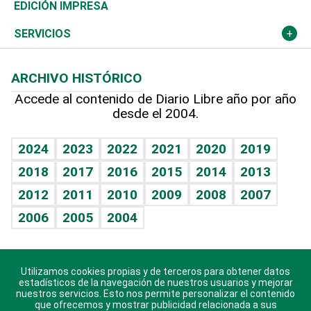
Caribe
Global y variable
Novedades
Olimpismo
Noticiero Poteleche
Martes de tecnología
Deportes
EDICIÓN IMPRESA
Resto del mundo
Economía personal
Podcast Arte Libre
Más deportes
Columnistas
Cambio climático
Opinión
SERVICIOS
Macroeconomía
Mi mascota
Resultados deportivos
Lecturas
Planeta
Efemérides
ARCHIVO HISTÓRICO
Hablando con el pediatra
Línea de hit
Más firmas
Hecho en casa
Cumpleaños
Accede al contenido de Diario Libre año por año
desde el 2004.
Diario de nutrición
BRV
Mundo gamer
RSS
Vida y familia
TBT Deportivo
Guía del dinero
Horóscopos
2024
2023
2022
2021
2020
2019
Eñe
2018
2017
2016
2015
2014
2013
Crucigramas
2012
2011
2010
2009
2008
2007
Celebrando la vida
2006
2005
2004
Sin complejos
En pocas palabras
Utilizamos cookies propias y de terceros para obtener datos
Descarga nuestras aplicaciones para Android, iOS y
Escuchando al corazón
estadísticos de la navegación de nuestros usuarios y mejorar
sistema Huawei.
nuestros servicios. Esto nos permite personalizar el contenido
que ofrecemos y mostrar publicidad relacionada a sus
Economía Personal