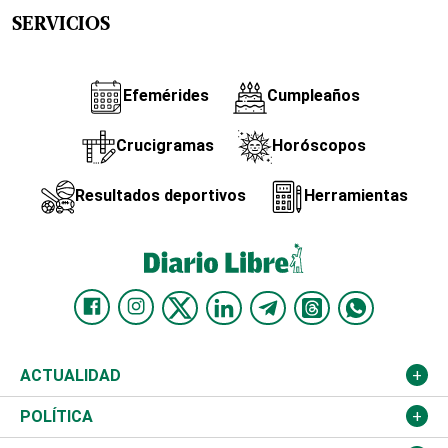
SERVICIOS
Efemérides
Cumpleaños
Crucigramas
Horóscopos
Resultados deportivos
Herramientas
ACTUALIDAD
Nacional
POLÍTICA