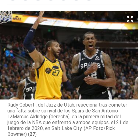
Rudy Gobert , del Jazz de Utah, reacciona tras cometer
una falta sobre su rival de los Spurs de San Antonio
LaMarcus Aldridge (derecha), en la primera mitad del
juego de la NBA que enfrentó a ambos equipos, el 21 de
febrero de 2020, en Salt Lake City. (AP Foto/Rick
Bowmer) (
27
)