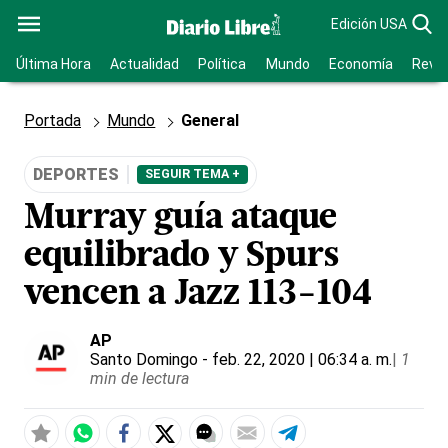
Edición USA
Última Hora
Actualidad
Política
Mundo
Economía
Revis
Portada
Mundo
General
DEPORTES
SEGUIR TEMA +
Murray guía ataque
equilibrado y Spurs
vencen a Jazz 113-104
AP
Santo Domingo
- feb. 22, 2020 | 06:34 a. m.
|
1
min de lectura