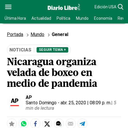
Edición USA
Última Hora
Actualidad
Política
Mundo
Economía
Revis
Portada
Mundo
General
NOTICIAS
SEGUIR TEMA +
Nicaragua organiza
velada de boxeo en
medio de pandemia
AP
Santo Domingo
- abr. 25, 2020 | 08:09 p. m.
|
5
min de lectura