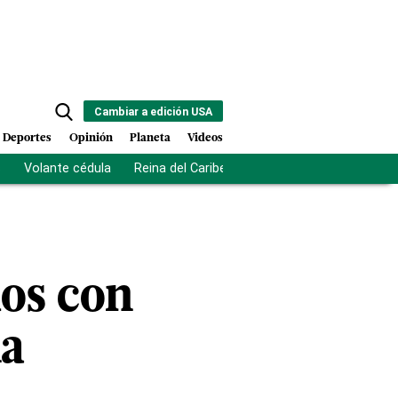
Cambiar a edición USA
Deportes
Opinión
Planeta
Videos
s
Volante cédula
Reina del Caribe
Clausura Juegos Centro
os con
na