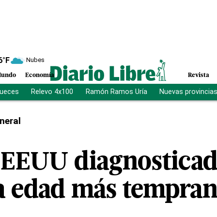
6
°F
Nubes
undo
Economía
Revista
jueces
Relevo 4x100
Ramón Ramos Uría
Nuevas provincia
neral
 EEUU diagnosticad
a edad más tempra