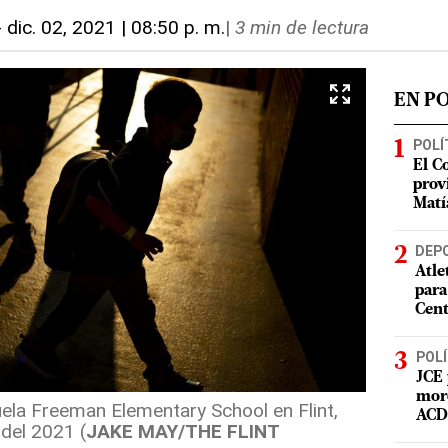
-
dic. 02, 2021 | 08:50 p. m.
|
3 min de lectura
EN P
POLÍ
El C
prov
Matí
DEP
Atle
para
Cent
POLÍ
JCE 
mord
uela Freeman Elementary School en Flint,
ACD 
 del 2021 (
JAKE MAY/THE FLINT