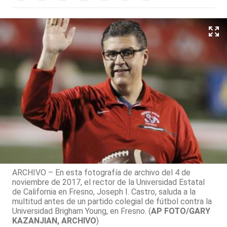
ARCHIVO – En esta fotografía de archivo del 4 de
noviembre de 2017, el rector de la Universidad Estatal
de California en Fresno, Joseph I. Castro, saluda a la
multitud antes de un partido colegial de fútbol contra la
Universidad Brigham Young, en Fresno. (
AP FOTO/GARY
KAZANJIAN, ARCHIVO
)