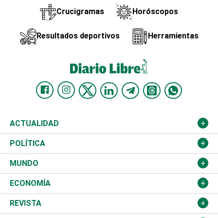
Crucigramas
Horóscopos
Resultados deportivos
Herramientas
ACTUALIDAD
Nacional
POLÍTICA
Ciudad
Partidos
MUNDO
Educación
JCE
Estados Unidos
ECONOMÍA
Salud
TSE
América Latina
Finanzas
REVISTA