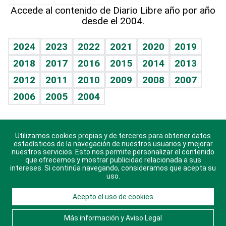
Hablando con el pediatra
Línea de hit
Más firmas
Hecho en casa
Cumpleaños
Accede al contenido de Diario Libre año por año
desde el 2004.
Diario de nutrición
BRV
Mundo gamer
RSS
Vida y familia
TBT Deportivo
Guía del dinero
Horóscopos
2024
2023
2022
2021
2020
2019
Eñe
2018
2017
2016
2015
2014
2013
Crucigramas
2012
2011
2010
2009
2008
2007
Celebrando la vida
2006
2005
2004
Sin complejos
En pocas palabras
Utilizamos cookies propias y de terceros para obtener datos
Descarga nuestras aplicaciones para Android, iOS y
Escuchando al corazón
estadísticos de la navegación de nuestros usuarios y mejorar
sistema Huawei.
nuestros servicios. Esto nos permite personalizar el contenido
que ofrecemos y mostrar publicidad relacionada a sus
Economía Personal
intereses. Si continúa navegando, consideramos que acepta su
uso.
Consulta Libre
Acepto el uso de cookies
© 2021 Diario Libre, todos los derechos reservados.
Consulta el
Aviso Legal
. Ponte en
Contacto
con
Más información y Aviso Legal