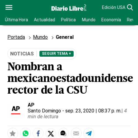
Edición USA
Última Hora
Actualidad
Política
Mundo
Economía
Revis
Portada
Mundo
General
NOTICIAS
SEGUIR TEMA +
Nombran a
mexicanoestadounidense
rector de la CSU
AP
Santo Domingo
- sep. 23, 2020 | 08:37 p. m.
|
4
min de lectura