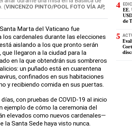
 altar durante una misa en la Basílica de
EDI
. (
VINCENZO PINTO/POOL FOTO VÍA AP,
EE.
USD
de 
Santa Marta del Vaticano fue
ACT
 a los cardenales durante las elecciones
Eval
está aislando a los que pronto serán
Cort
 que llegaron a la ciudad para la
disc
ado en la que obtendrán sus sombreros
alicios: un puñado está en cuarentena
navirus, confinados en sus habitaciones
no y recibiendo comida en sus puertas.
días, con pruebas de COVID-19 al inicio
 un ejemplo de cómo la ceremonia del
rán elevados como nuevos cardenales—
e la Santa Sede haya visto nunca.