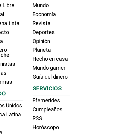
 Libre
Mundo
ial
Economía
na tinta
Revista
ecto
Deportes
ía
Opinión
ero
Planeta
eche
Hecho en casa
nistas
Mundo gamer
ras
Guía del dinero
irmas
SERVICIOS
DO
Efemérides
os Unidos
Cumpleaños
ca Latina
RSS
Horóscopo
a