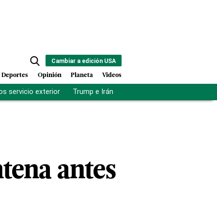
Cambiar a edición USA
Deportes
Opinión
Planeta
Videos
s servicio exterior
Trump e Irán
Fuerza antipandillas Haití
tena antes