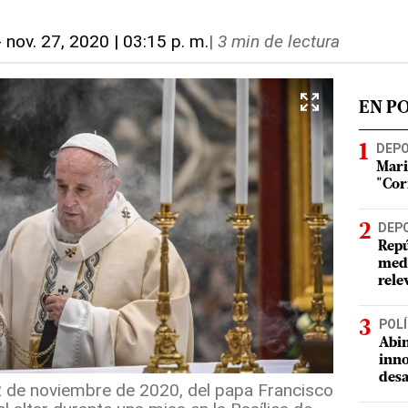
-
nov. 27, 2020 | 03:15 p. m.
|
3 min de lectura
EN P
DEP
Mari
"Cor
DEP
Repú
meda
rele
POLÍ
Abin
inno
desa
2 de noviembre de 2020, del papa Francisco