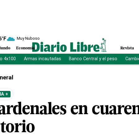
6
°F
Muy Nuboso
undo
Economía
Revista
vo 4x100
Armas incautadas
Banco Central y el peso
Cambio
neral
A +
ardenales en cuaren
torio