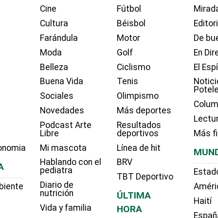
Cine
Fútbol
Mirada
Cultura
Béisbol
Editor
Farándula
Motor
De bue
Moda
Golf
En Dir
Belleza
Ciclismo
El Esp
Buena Vida
Tenis
Notici
Potel
Sociales
Olimpismo
Colum
Novedades
Más deportes
Lectu
Podcast Arte
Resultados
Libre
deportivos
Más f
onomia
Mi mascota
Línea de hit
MUN
Hablando con el
BRV
A
pediatra
Estad
TBT Deportivo
Diario de
biente
Améri
nutrición
ÚLTIMA
Haití
Vida y familia
HORA
Españ