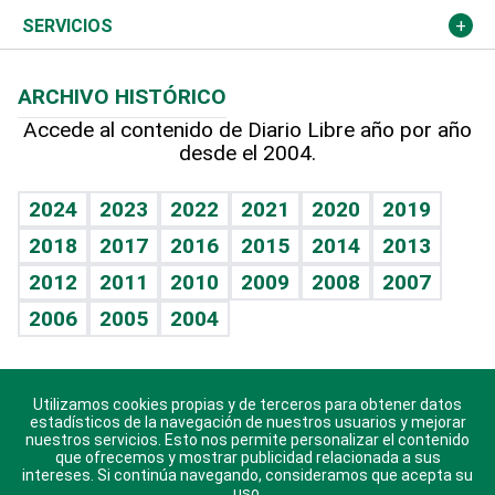
Resto del mundo
Economía personal
Podcast Arte Libre
Más deportes
Columnistas
Cambio climático
Opinión
SERVICIOS
Macroeconomía
Mi mascota
Resultados deportivos
Lecturas
Planeta
Efemérides
ARCHIVO HISTÓRICO
Hablando con el pediatra
Línea de hit
Más firmas
Hecho en casa
Cumpleaños
Accede al contenido de Diario Libre año por año
desde el 2004.
Diario de nutrición
BRV
Mundo gamer
RSS
Vida y familia
TBT Deportivo
Guía del dinero
Horóscopos
2024
2023
2022
2021
2020
2019
Eñe
2018
2017
2016
2015
2014
2013
Crucigramas
2012
2011
2010
2009
2008
2007
Celebrando la vida
2006
2005
2004
Sin complejos
En pocas palabras
Utilizamos cookies propias y de terceros para obtener datos
Descarga nuestras aplicaciones para Android, iOS y
Escuchando al corazón
estadísticos de la navegación de nuestros usuarios y mejorar
sistema Huawei.
nuestros servicios. Esto nos permite personalizar el contenido
que ofrecemos y mostrar publicidad relacionada a sus
Economía Personal
intereses. Si continúa navegando, consideramos que acepta su
uso.