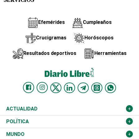
SERVICIOS
Efemérides
Cumpleaños
Crucigramas
Horóscopos
Resultados deportivos
Herramientas
ACTUALIDAD
Nacional
POLÍTICA
Ciudad
Partidos
MUNDO