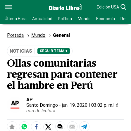
Edición USA
Última Hora
Actualidad
Política
Mundo
Economía
Revis
Portada
Mundo
General
NOTICIAS
SEGUIR TEMA +
Ollas comunitarias
regresan para contener
el hambre en Perú
AP
Santo Domingo
- jun. 19, 2020 | 03:02 p. m.
|
6
min de lectura