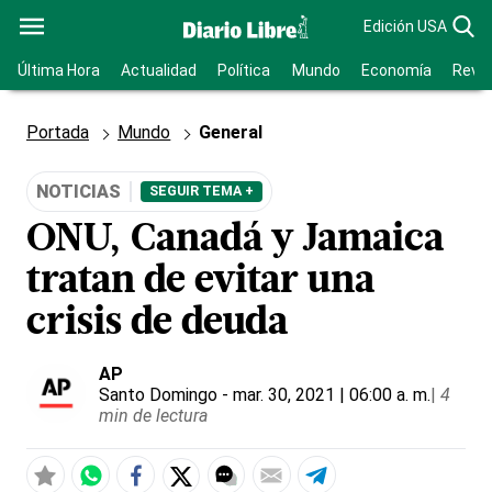
Edición USA
Última Hora
Actualidad
Política
Mundo
Economía
Revis
Portada
Mundo
General
NOTICIAS
SEGUIR TEMA +
ONU, Canadá y Jamaica
tratan de evitar una
crisis de deuda
AP
Santo Domingo
- mar. 30, 2021 | 06:00 a. m.
|
4
min de lectura