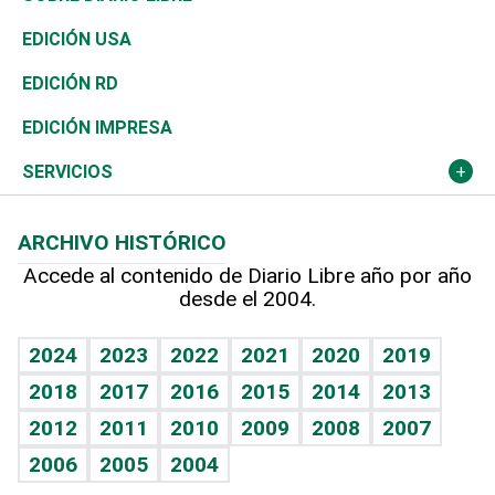
Reportajes
África
Vivienda
Buena Vida
Ciclismo
En Directo
Tecnología
Economía
EDICIÓN USA
Ocenanía
Telecom.
Sociales
Tenis
El Espía
Historia
Revista
EDICIÓN RD
Caribe
Global y variable
Novedades
Olimpismo
Noticiero Poteleche
Martes de tecnología
Deportes
EDICIÓN IMPRESA
Resto del mundo
Economía personal
Podcast Arte Libre
Más deportes
Columnistas
Cambio climático
Opinión
SERVICIOS
Macroeconomía
Mi mascota
Resultados deportivos
Lecturas
Planeta
Efemérides
ARCHIVO HISTÓRICO
Hablando con el pediatra
Línea de hit
Más firmas
Hecho en casa
Cumpleaños
Accede al contenido de Diario Libre año por año
desde el 2004.
Diario de nutrición
BRV
Mundo gamer
RSS
Vida y familia
TBT Deportivo
Guía del dinero
Horóscopos
2024
2023
2022
2021
2020
2019
Eñe
2018
2017
2016
2015
2014
2013
Crucigramas
2012
2011
2010
2009
2008
2007
Celebrando la vida
2006
2005
2004
Sin complejos