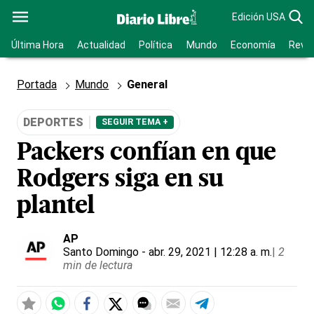
Edición USA
Última Hora
Actualidad
Política
Mundo
Economía
Revis
Portada
Mundo
General
DEPORTES
SEGUIR TEMA +
Packers confían en que
Rodgers siga en su
plantel
AP
Santo Domingo
- abr. 29, 2021 | 12:28 a. m.
|
2
min de lectura