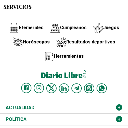
SERVICIOS
Efemérides
Cumpleaños
Juegos
Horóscopos
Resultados deportivos
Herramientas
ACTUALIDAD
Nacional
POLÍTICA