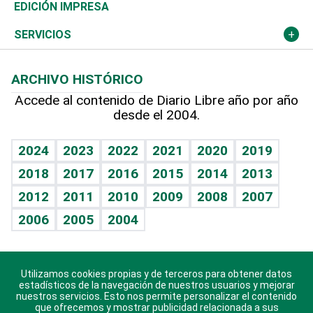
Caribe
Global y variable
Novedades
Olimpismo
El Espía
Martes de tecnología
Deportes
EDICIÓN IMPRESA
Resto del mundo
Economía personal
Podcast Arte Libre
Más deportes
Noticiero Poteleche
Cambio climático
Opinión
SERVICIOS
Macroeconomía
Mi mascota
Resultados deportivos
Columnistas
Planeta
Efemérides
ARCHIVO HISTÓRICO
Hablando con el pediatra
Línea de hit
Lecturas
Hecho en casa
Cumpleaños
Accede al contenido de Diario Libre año por año
desde el 2004.
Diario de nutrición
BRV
Más firmas
Mundo gamer
RSS
Vida y familia
TBT Deportivo
Guía del dinero
Horóscopos
2024
2023
2022
2021
2020
2019
Eñe
2018
2017
2016
2015
2014
2013
Juegos
2012
2011
2010
2009
2008
2007
Celebrando la vida
2006
2005
2004
Sin complejos
En pocas palabras
Utilizamos cookies propias y de terceros para obtener datos
Descarga nuestras aplicaciones para Android, iOS y
Escuchando al corazón
estadísticos de la navegación de nuestros usuarios y mejorar
sistema Huawei.
nuestros servicios. Esto nos permite personalizar el contenido
que ofrecemos y mostrar publicidad relacionada a sus
Economía Personal