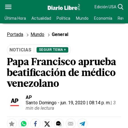
Edición USA
Última Hora
Actualidad
Política
Mundo
Economía
Revis
Portada
Mundo
General
NOTICIAS
SEGUIR TEMA +
Papa Francisco aprueba
beatificación de médico
venezolano
AP
Santo Domingo
- jun. 19, 2020 | 08:14 p. m.
|
3
min de lectura