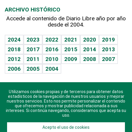
Macroeconomía
Mi mascota
Resultados deportivos
Lecturas
Planeta
Efemérides
ARCHIVO HISTÓRICO
Hablando con el pediatra
Línea de hit
Más firmas
Hecho en casa
Cumpleaños
Accede al contenido de Diario Libre año por año
desde el 2004.
Diario de nutrición
BRV
Mundo gamer
RSS
Vida y familia
TBT Deportivo
Guía del dinero
Horóscopos
2024
2023
2022
2021
2020
2019
Eñe
2018
2017
2016
2015
2014
2013
Crucigramas
2012
2011
2010
2009
2008
2007
Celebrando la vida
2006
2005
2004
Sin complejos
En pocas palabras
Utilizamos cookies propias y de terceros para obtener datos
Descarga nuestras aplicaciones para Android, iOS y
Escuchando al corazón
estadísticos de la navegación de nuestros usuarios y mejorar
sistema Huawei.
nuestros servicios. Esto nos permite personalizar el contenido
que ofrecemos y mostrar publicidad relacionada a sus
Economía Personal
intereses. Si continúa navegando, consideramos que acepta su
uso.
Consulta Libre
Acepto el uso de cookies