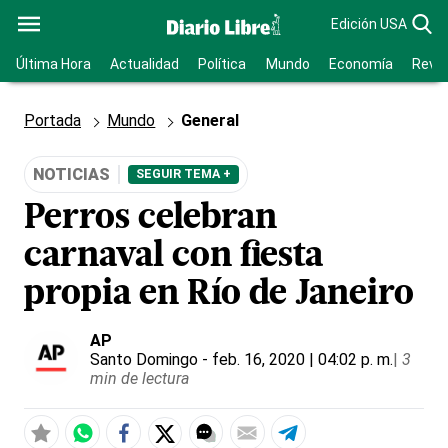
Edición USA
Última Hora
Actualidad
Política
Mundo
Economía
Revis
Portada
Mundo
General
NOTICIAS
SEGUIR TEMA +
Perros celebran
carnaval con fiesta
propia en Río de Janeiro
AP
Santo Domingo
- feb. 16, 2020 | 04:02 p. m.
|
3
min de lectura