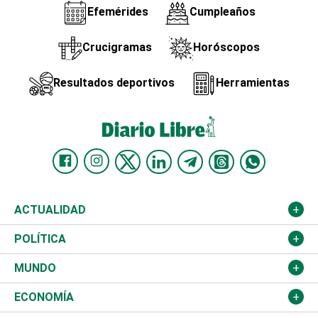
Efemérides
Cumpleaños
Crucigramas
Horóscopos
Resultados deportivos
Herramientas
ACTUALIDAD
Nacional
POLÍTICA
Ciudad
Partidos
MUNDO
Educación
JCE
Estados Unidos
ECONOMÍA